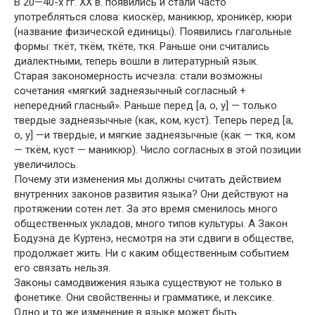
В 20—40-х гг. XX в. появились и стали часто
употребляться слова: киоскёр, маникюр, хроникёр, кюри
(название физической единицы). Появились глагольные
формы: ткёт, ткём, ткёте, ткя. Раньше они считались
диалектными, теперь вошли в литературный язык.
Старая закономерность исчезла: стали возможны
сочетания «мягкий заднеязычный согласный +
непередний гласный». Раньше перед [а, о, у] — только
твердые заднеязычные (как, ком, куст). Теперь перед [а,
о, у] —и твердые, и мягкие заднеязычные (как — ткя, ком
— ткём, куст — маникюр). Число согласных в этой позиции
увеличилось.
Почему эти изменения мы должны считать действием
внутренних законов развития языка? Они действуют на
протяжении сотен лет. За это время сменилось много
общественных укладов, много типов культуры. А Закон
Бодуэна де Куртенэ, несмотря на эти сдвиги в обществе,
продолжает жить. Ни с каким общественным событием
его связать нельзя.
Законы самодвижения языка существуют не только в
фонетике. Они свойственны и грамматике, и лексике.
Одно и то же изменение в языке может быть