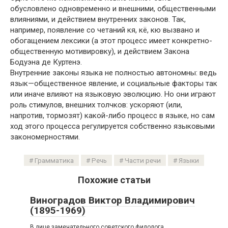
обусловлено одновременно и внешними, общественными
влияниями, и действием внутренних законов. Так,
например, появление со четаний кя, кё, кю вызвано и
обогащением лексики (а этот процесс имеет конкретно-
общественную мотивировку), и действием Закона
Бодуэна де Куртенэ.
Внутренние законы языка не полностью автономны: ведь
язык—общественное явление, и социальные факторы так
или иначе влияют на языковую эволюцию. Но они играют
роль стимулов, внешних толчков: ускоряют (или,
напротив, тормозят) какой-либо процесс в языке, но сам
ход этого процесса регулируется собственно языковыми
закономерностями.
Грамматика
Речь
Части речи
Языки
Похожие статьи
Виноградов Виктор Владимирович
(1895-1969)
В лице замечательного советского филолога,