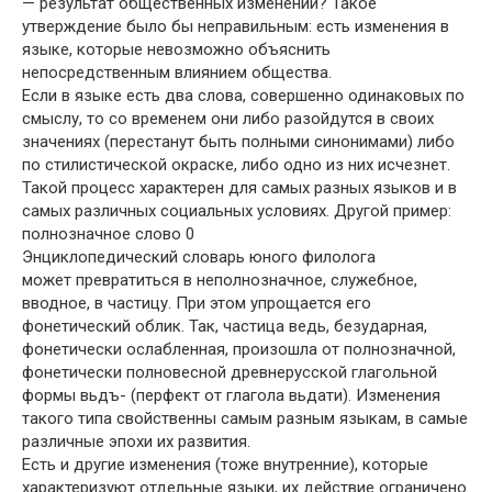
— результат общественных изменений? Такое
утверждение было бы неправильным: есть изменения в
языке, которые невозможно объяснить
непосредственным влиянием общества.
Если в языке есть два слова, совершенно одинаковых по
смыслу, то со временем они либо разойдутся в своих
значениях (перестанут быть полными синонимами) либо
по стилистической окраске, либо одно из них исчезнет.
Такой процесс характерен для самых разных языков и в
самых различных социальных условиях. Другой пример:
полнозначное слово 0
Энциклопедический словарь юного филолога
может превратиться в неполнозначное, служебное,
вводное, в частицу. При этом упрощается его
фонетический облик. Так, частица ведь, безударная,
фонетически ослабленная, произошла от полнозначной,
фонетически полновесной древнерусской глагольной
формы вьдъ- (перфект от глагола вьдати). Изменения
такого типа свойственны самым разным языкам, в самые
различные эпохи их развития.
Есть и другие изменения (тоже внутренние), которые
характеризуют отдельные языки, их действие ограничено