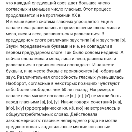
что каждый следующий срез дает большее число
согласных и меньшее число гласных. Этот процесс
продолжается и на протяжении XX в.
И в наше время система гласных упрощается. Еще в
начале века различались в произношении слова мила и
мела, лиса и леса, развиваться и развеваться. В
предударном слоге различали звук типа [и] и звук типа [э].
Звуки, передаваемые буквами и и е, не совпадали в
первом предударном слоге. Так было совсем недавно. А
сейчас слова мила и мела, лиса и леса, развиваться и
развеваться в произношении совпадают. И на месте
буквы и, и на месте буквы е произносится [и] -образный
звук. Различительная способность гласных уменьшилась.
Наоборот, согласные в некоторых позициях чувствуют
себя более свободно, чем 50 лет назад. Например, в
начале века мягкие согласные [к’], [г’], [х’] не могли быть
перед гласными [а], [о], [у]. Иначе говоря, сочетаний [к’а],
[к’о], [к’у] (орфографически кя, кё, кю) не встречалось в
общеупотребительных словах. Действовала
закономерность: гласным непереднего ряда не могли
предшествовать заднеязычные мягкие согласные.