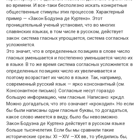
во времени. И все-таки бесполезно искать конкретные
общественные стимулы этих процессов. Характерный
пример — «Закон Бодуэна де Куртенэ». Этот
проницательный ученый установил, что во многих
славянских языках, в том числе в русском, действует
закон: система гласных упрощается, система согласных
усложняется.
Это значит, что в определенных позициях в слове число
гласных уменьшается и постепенно уменьшается число их
в языке. В то же время система согласных усложняется: в
определенных позициях число их увеличивается и
поэтому возрастает их число в языке. Так, например,
современный русский язык — ярко консонантный (см.
Консонантное письмо). Согласные несут гораздо
большую информацию, чем гласные. Написано: кркдл.
Можно догадаться, что это означает «крокодил». Но если
бы были написаны одни гласные буквы, то догадаться,
какое слово имеется в виду, было бы невозможно.
Закон Бодуэна де Куртенэ действует в русском языке
больше тысячелетия. Если бы мы сравнили такие
исторические срезы: XI —XIV —XX вв., то убедились бы,