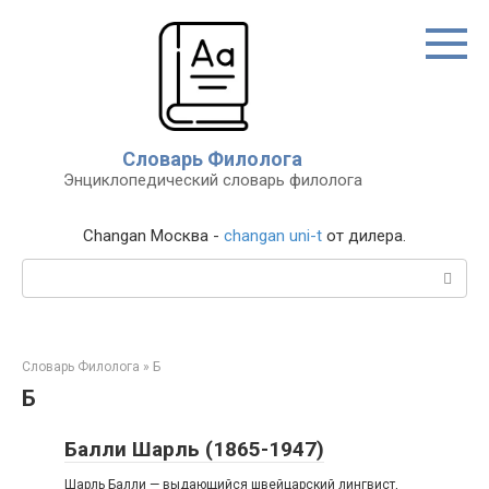
Перейти
к
контенту
Словарь Филолога
Энциклопедический словарь филолога
Changan Москва -
changan uni-t
от дилера.
Поиск:
Словарь Филолога
»
Б
Б
Балли Шарль (1865-1947)
Шарль Балли — выдающийся швейцарский лингвист,