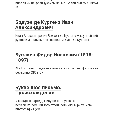
писавший на французском языке. Балли был учеником
Ф.
Бодуэн де Куртенэ Иван
Александрович
Иван Александрович Бодуэн де Куртенэ — крупнейший
русский и польский языковед Бодуэн де Куртенэ
Буслаев Федор Иванович (1818-
1897)
Ф И Буслаев — один из самых ярких русских филологов
середины XIX в Он
Буквенное письмо.
Происхождение
У каждого народа, живущего на уровне
первобытнообщинного строя, есть «язык рисунков» —
пиктография (см.