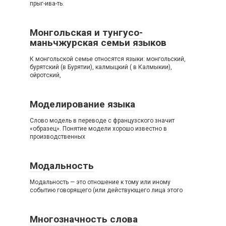
прыг-ива-ть.
Монгольская и тунгусо-
маньчжурская семьи языков
К монгольской семье относятся языки: монгольский,
бурятский (в Бурятии), калмыцкий ( в Калмыкии),
ойротский,
Моделирование языка
Слово модель в переводе с французского значит
«образец». Понятие модели хорошо известно в
производственных
Модальность
Модальность — это отношение к тому или иному
событию говорящего (или действующего лица этого
Многозначность слова