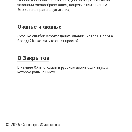
Окказионализмы — слова, созданные в противоречии с
законами словообразования, вопреки этим законам.
Это «слова-правонарушители»,
Оканье и аканье
Сколько ошибок может сделать ученик I класса в слове
борода? Кажется, что ответ простой
О Закрытое
В начале XX в. открыли в русском языке один звук, о
котором раньше никто
© 2026 Словарь Филолога