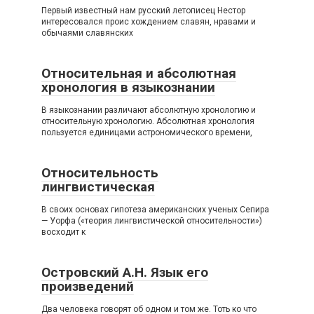
Первый известный нам русский летописец Нестор
интересовался проис хождением славян, нравами и
обычаями славянских
Относительная и абсолютная
хронология в языкознании
В языкознании различают абсолютную хронологию и
относительную хронологию. Абсолютная хронология
пользуется единицами астрономического времени,
Относительность
лингвистическая
В своих основах гипотеза американских ученых Сепира
— Уорфа («теория лингвистической относительности»)
восходит к
Островский А.Н. Язык его
произведений
Два человека говорят об одном и том же. Тоть ко что