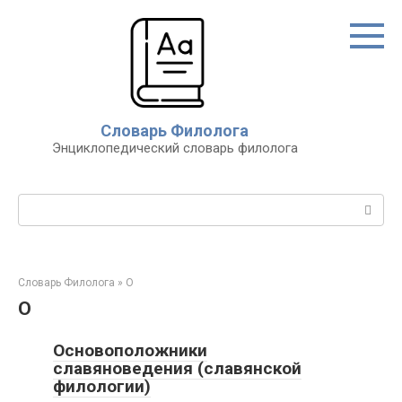
Перейти
к
контенту
Словарь Филолога
Энциклопедический словарь филолога
Поиск:
Словарь Филолога
»
О
О
Основоположники
славяноведения (славянской
филологии)