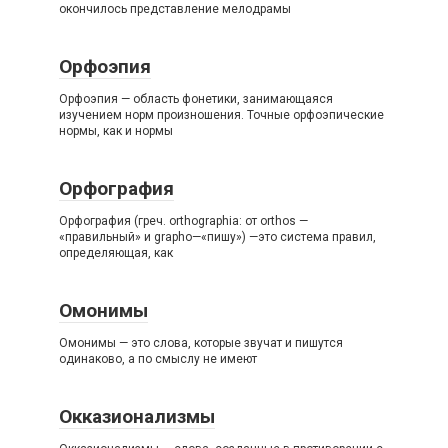
окончилось представление мелодрамы
Орфоэпия
Орфоэпия — область фонетики, занимающаяся
изучением норм произношения. Точные орфоэпические
нормы, как и нормы
Орфография
Орфография (греч. orthographia: от orthos —
«правильный» и grapho—«пишу») —это система правил,
определяющая, как
Омонимы
Омонимы — это слова, которые звучат и пишутся
одинаково, а по смыслу не имеют
Окказионализмы