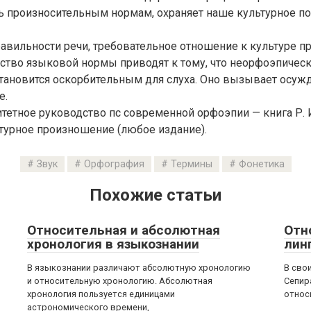
ь произносительным нормам, охраняет наше культурное п
авильности речи, требовательное отношение к культуре п
ство языковой нормы приводят к тому, что неорфоэпичес
тановится оскорбительным для слуха. Оно вызывает осуж
е.
тетное руководство пс современной орфоэпии — книга Р. 
турное произношение (любое издание).
Звук
Орфография
Термины
Фонетика
Похожие статьи
Относительная и абсолютная
Отн
хронология в языкознании
лин
В языкознании различают абсолютную хронологию
В сво
и относительную хронологию. Абсолютная
Сепир
хронология пользуется единицами
относ
астрономического времени,