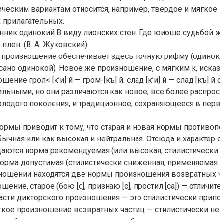
ческим вариантам относится, например, твердое и мягкое
х прилагательных.
анник одинокий В виду лионских стен. Где юиоше судьбой 
плен. (В. А. Жуковский)
, произношение обеспечивает здесь точную рифму (одинок
исано одинокой). Новое же произношение, с мягким к, исказ
ение грол< [к’и] й — гром-[къ] й, слад [к’и] й — слад [къ] й
льными, но они различаются как новое, все более распро
лодого поколения, и традиционное, сохраняющееся в пер
ормы приводит к тому, что старая и новая нормы противоп
бычная или как высокая и нейтральная. Отсюда и характер
аются норма рекомендуемая (или высокая, стилистически 
норма допустимая (стилистически сниженная, применяемая 
ношении находятся две нормы произношения возвратных час
ение, старое (бою [с], признаю [с], простил [са]) — отличит
части дикторского произношения — это стилистически припо
гкое произношение возвратных частиц — стилистически не