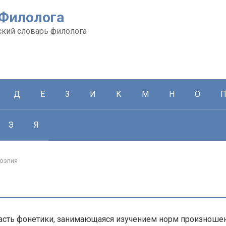
 Филолога
кий словарь филолога
Д
Е
З
И
К
М
Н
О
Э
Я
оэпия
асть фонетики, занимающаяся изучением норм произношен