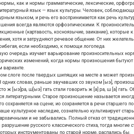
ормы, как и нормы грамматические, лексические, орфогр
литературный язык — язык культуры. Человек, соблюдающ
урным языком, и речь его воспринимается как речь культу
шения всегда являются орфоэпическими. К произносите
икционные (картавость, косноязычие, заикание), которые к
ния, хотя и затрудняют речевое общение. От них желатель
прибегая, если необходимо, к помощи логопеда.
вую очередь изучает варьирование произносительных но
сторических изменений, когда нормы произношения бытую
м варианте.
ном слоге после твердых шипящих на месте а может произ
]. В одних словах, раньше звучавших со звуком [ыэ], произо
сто ж [ыэ]ра, ш[ыэ] гать стали говорить ж [а] ра, ш [а] гать.
тся литературными. Старое произношение называется иног
го сохраняется на сцене; ио сохраняется в речи старшего п
 наше культурное наследие, сознательно культивирует ста
 архаичными и не забывались. Полный отказ от традицион
 разрушение русского классического стиха, тогда многие 
оторых инструментованы по старой норме, распались бы.