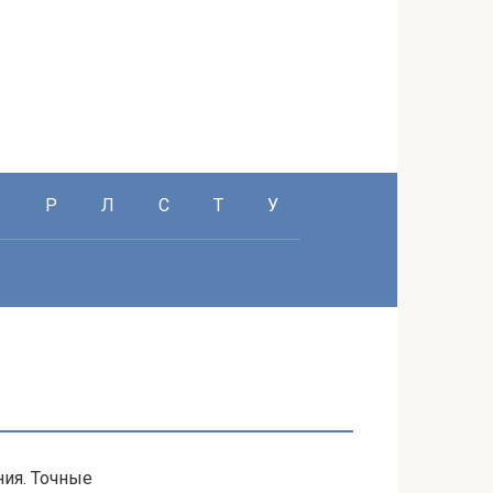
П
Р
Л
С
Т
У
ия. Точные