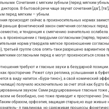
ильными. Сочетания с мягким зубным (перед мягким убны
 дикторов. В бытовой речи чаще звучат сочетания [дв’], [тв’]
ным перед мягким — убным.
ния происходят сейчас в произносительных нормах заимс
 раньше фонетический закон смягчения согласных перед 
семестно, и тенденция к смягчению значительно ослабела
ь в произношении с твердыми согласными (партер, термос, 
ительная норма утвердила мягкое произношение согласны
), третьей группе слов опять-таки разрешено вариантное п
 мягкими согласными перед е могут произноситься слова те
тношения требуют и гласные звуки в безударной позиции. З
как просторечие. Режет слух реплика, услышанная в буфет
меется в виду напиток «Бура-тино»), а свой комический эфф
 (училище) получило исключительно за счет этой как будто 
уцированным звуком. Сами редуцированные гласные тоже 
всем не безобидно, оно тоже приводит к просторечию: [пкаж
у]. Таким образом, орфоэпия, защищая старые,но еще живые
ознатель- п павлинова. но сдерживая процессы фонетичес