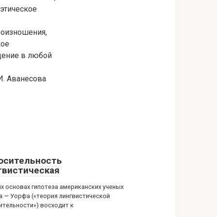
оэтическое
роизношения,
кое
дение в любой
И. Аванесова
осительность
гвистическая
их основах гипотеза американских ученых
а — Уорфа («теория лингвистической
ительности») восходит к