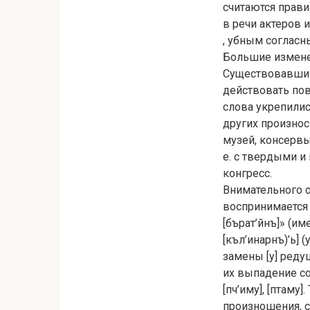
считаются прав
в речи актеров и
, убным соглас
Большие измене
Существовавший
действовать пов
слова укрепилис
других произнос
музей, консервы
е. с твердыми и
конгресс.
Внимательного о
воспринимается 
[бърат’йнъ]» (и
[къл’инарнъ)’ь]
замены [у] ред
их выпадение со
[пч’иму], [птам
произношения, с