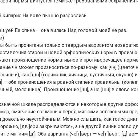
тарой нормы диктуется теми же требованиями сохранения 
й кипарис На воле пышно разрослись.
шуей Ее спина — она вилась Над головой моей не раз.
в)
ы быть прочитаны только с твердым вариантом возвратно
оставления старой и новой орфоэпических норм в произн
чают произношение нормативное и противоречащее норме.
ание чн может произноситься по-разному: как [чн] (цветоч
очный), как [шн] (горчичник, яичница, пустячный, скучно) и 
[шн] — оба произношения в равной степени правильны (копее
чный, молочница). Произношение [чн], а не [шн] в слове ко
ехзначной шкале распределяются и некоторые другие орфо
мер, смягчение согласных перед мягкими согласными пре
 довольно неустойчивым. Можно слышать, как голос дикт
торожно, [дв’]ери закрываются», а на другой линии слово д
 с мягким [д’]. Оба варианта (че[т]верг — че[т’]верг, [д] ве— 