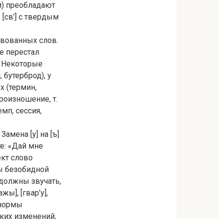
м) преобладают
, [св’] с твердым
твованных слов.
е перестал
. Некоторые
бутерброд), у
х (термин,
роизношение, т.
мп, сессия,
амена [у] на [ъ]
е: «Дай мне
ект слово
бы безобидной
должны звучать,
ы], [гвар’у],
 нормы
ких изменений,