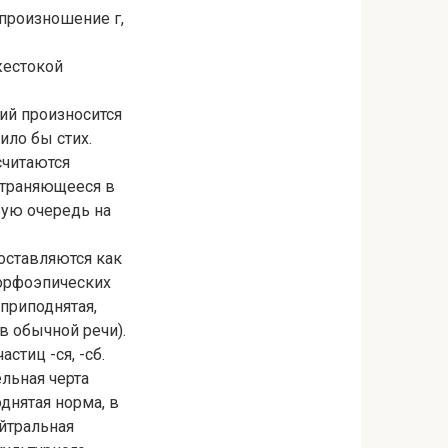
 произношение г,
жестокой
ий произносится
ило бы стих.
 считаются
страняющееся в
вую очередь на
оставляются как
 орфоэпических
приподнятая,
в обычной речи).
тиц -ся, -сб.
ельная черта
днятая норма, в
йтральная