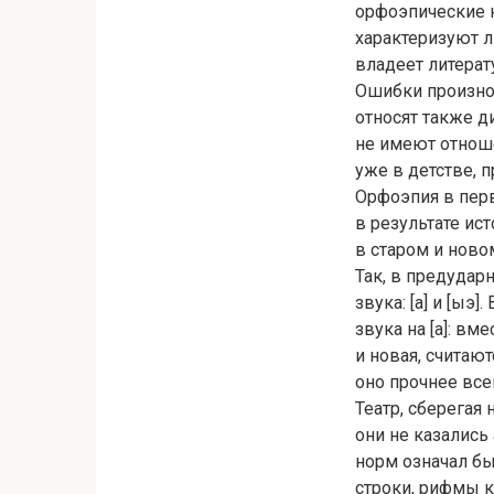
орфоэпические н
характеризуют 
владеет литерат
Ошибки произно
относят также д
не имеют отноше
уже в детстве, 
Орфоэпия в пер
в результате и
в старом и ново
Так, в предудар
звука: [а] и [ыэ
звука на [а]: вме
и новая, считаю
оно прочнее все
Театр, сберегая
они не казались
норм означал бы
строки, рифмы к