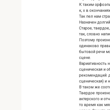
К таким орфоэпи
к, х в окончания
Так пел нам стр
Назначен долгий 
Старое, твердое
так, словно нап
Поэтому произнош
одинаково прави
бытовой речи мо
сцене.
Вариативность н
сценическая и о
рекомендаций: д
сценическая) и 
В таком же соот
Твердое произнош
актерского и от
то время как мя