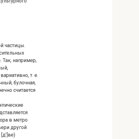
культурного
й частицы.
осительных
 Так, например,
ный,
вариативно, т. е.
чный, булочная,
нечно считается
эпические
дставляется
ора в метро
вери другой
[д’]ве)