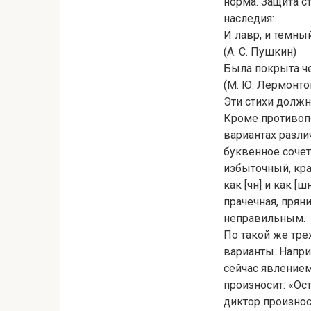
норма. Защита с
наследия:
И лавр, и темны
(А. С. Пушкин)
Была покрыта че
(М. Ю. Лермонто
Эти стихи должн
Кроме противоп
вариантах разли
буквенное сочет
избыточный, крас
как [чн] и как 
прачечная, пряни
неправильным.
По такой же тр
варианты. Напри
сейчас явлением
произносит: «Ос
диктор произносит