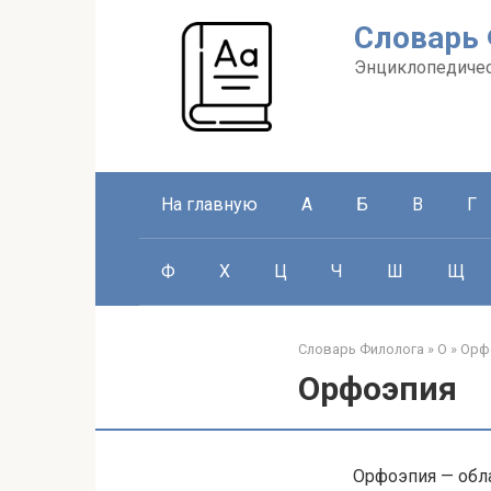
Перейти
Словарь
к
контенту
Энциклопедичес
На главную
А
Б
В
Г
Ф
Х
Ц
Ч
Ш
Щ
Словарь Филолога
»
О
»
Орф
Орфоэпия
Орфоэпия — обл