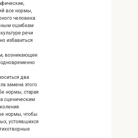
афические,
ий все нормы,
рного человека.
льным ошибкам
 культуре речи
но избавиться
рм, возникающее
т одновременно
носиться два
шла замена этого
 Обе нормы, старая
да сценическим:
околения.
рые нормы, чтобы
ных, устоявшихся
стихотворные