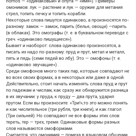
homos — «одинаковый» и опута — «имя»). Примеры
омонимов: лук — растение и лук — оружие для метания
стрел, топить печку и топить корабли.
Некоторые слова пишутся одинаково, а произносятся по-
разному: замок — замок, парить (белье, овощи) —парить
(в облаках). Это омографы (т. е. в буквальном переводе с
греч. «одинаково пишущиеся»).
Бывает и наоборот: слова одинаково произносятся, а
писать их надо по-разному: пруд и прут, метал и металл,
пять и пядь (семи пядей во лбу). Это — омофоны (т. е.
«одинаково звучащие») .
Среди омофонов много таких пар, которые совпадают не
во всех своих формах, а в некоторых или даже в одной.
Действительно, стоит начать изменять слова пруд и прут
по падежам и числам, как сразу же обнаружится разница
в их звучании: у пруда, к пруду — два прута, ударил
прутом. Если вы произносите: «Три!»,то это можно понять
и как числительное (три рубля, три книги), и как глагол
(Три сильней). Но совпадают не все формы этих слов:
тереть, тер — трех, тремя. Одинаковые формы разных
слов называются омоформами.
Считается, что омонимия — помеха в языковом общении,