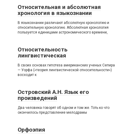
Относительная и абсолютная
хронология в языкознании
В языкознании различают абсолютную хронологию и
относительную хронологию. Абсолютная хронология
пользуется единицами астрономического времени,
Относительность
лингвистическая
В своих основах гипотеза американских ученых Сепира
— Уорфа («теория лингвистической относительности»)
восходит к
Островский А.Н. Язык его
произведений
Два человека говорят об одном и том же. Тоть ко что
окончилось представление мелодрамы
Орфоэпия