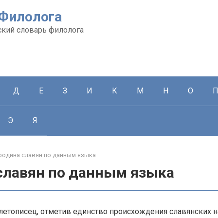
 Филолога
кий словарь филолога
Д
Е
З
И
К
М
Н
О
Э
Я
родина славян по данным языка
славян по данным языка
етописец, отметив единство происхождения славянских н