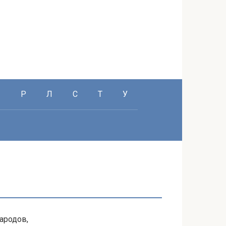
П
Р
Л
С
Т
У
ародов,