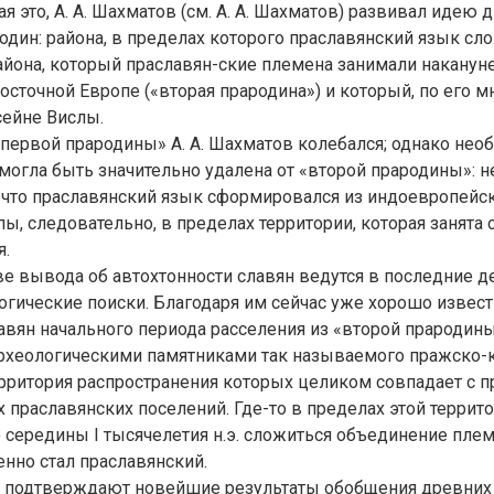
я это, А. А. Шахматов (см. А. А. Шахматов) развивал идею 
один: района, в пределах которого праславянский язык сл
района, который праславян-ские племена занимали наканун
осточной Европе («вторая прародина») и который, по его м
сейне Вислы.
первой прародины» А. А. Шахматов колебался; однако нео
е могла быть значительно удалена от «второй прародины»: н
 что праславянский язык сформировался из индоевропейс
ы, следовательно, в пределах территории, которая занята 
я.
е вывода об автохтонности славян ведутся в последние д
гические поиски. Благодаря им сейчас уже хорошо извес
авян начального периода расселения из «второй прародины
рхеологическими памятниками так называемого пражско-к
, территория распространения которых целиком совпадает с
 праславянских поселений. Где-то в пределах этой террит
 середины I тысячелетия н.э. сложиться объединение пле
енно стал праславянский.
ь подтверждают новейшие результаты обобщения древних