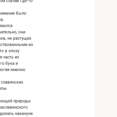
ом случае где-то
нимание было
в,
ляются
вательно, они
ев, не растущих
имствованными из
то в эпоху
 часть их
го бука и
логия именно
 славянских
уппы
ужающей природы
раславянского
одились накануне