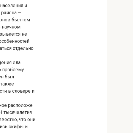
населения и
 района —
тонов был тем
о научном
зывается не
особенностей
аться отдельно
дения ела
о проблему
ен был
 также
ти в словаре и
чное расположе
—I тысячелетия
вестно, что они
лись скифы и