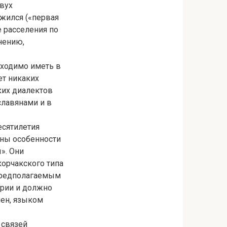
двух
ожился («первая
е расселения по
нению,
бходимо иметь в
ет никаких
ких диалектов
славянами и в
есятилетия
тны особенности
». Они
орчакского типа
 предполагаемым
ории и должно
мен, языком
 связей