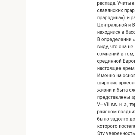
распада. Учитыва
славянских прар
прародина»), и 
Центральной и В
находился в бас
В определении «
виду, что она н
сомнений в том,
срединной Европ
настоящее врем
Именно на основ
широкие археоло
жизни и быта сл
представлены а
V—VII вв. н. э.
районом поздних
было задолго до
которого постеп
Эту уверенност