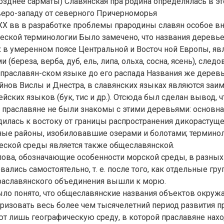
зднее сарматы) Славянская пра родина определялась в эт
веро-западу от северного Причерноморья
XX вв в разработке проблемы прародины славян особое в
еской терминологии Было замечено, что названия деревье
 в умеренном поясе Центральной и Восточ ной Европы, яв
(береза, верба, дуб, ель, липа, ольха, сосна, ясень), следо
праславян-ском языке до его распада Названия же деревь
йнов Вислы и Днестра, в славянских языках являются за
йских языков (бук, тис и др.). Отсюда был сделан вывод, ч
 праславяне не были знакомы с этими деревьями: основная
илась к востоку от границы распространения дикорастуще
ные районы, изобиловавшие озерами и болотами; термино
еской среды является также общеславянской.
лова, обозначающие особенности морской среды, в разных
ались самостоятельно, т. е. после того, как отдельные гр
раславянского объединения вышли к морю.
было понято, что общеславянские названия объектов окр
еризовать весь более чем тысячелетний период развития п
ют лишь географическую среду, в которой праславяне нах