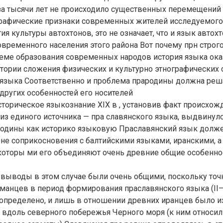
за тысячи лет не происходило существенных перемещений 
графические признаки современных жителей исследуемого
ия культуры автохтонов, это не означает, что и язык автох
современного населения этого района Вот почему прн строг
леме образования современных народов история языка ока
тории сложения физических и культурно этнографических 
 языка Соответственно и проблема прародины должна реш
 других особенностей его носителей
торическое языкознание XIX в , установив факт происхож
из единого источника — пра славянского языка, выдвинул
родины как историко языковую Праславянский язык долж
не соприкосновения с балтийскими языками, иранскими, а
которы ми его объединяют очень древние общие особеннос
 выводы в этом случае были очень общими, поскольку то
рманцев в период формирования праславянского языка (II
о определено, и лишь в отношении древних иранцев было из
 вдоль северного побережья Черного моря (к ним относи