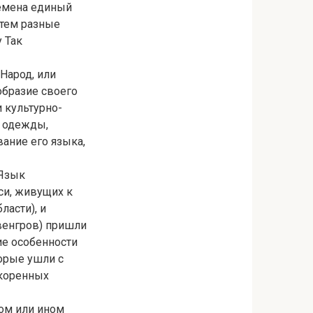
ремена единый
атем разные
 Так
Народ, или
образие своего
и культурно-
, одежды,
ание его языка,
 Язык
си, живущих к
ласти), и
венгров) пришли
ие особенности
торые ушли с
 коренных
ом или ином