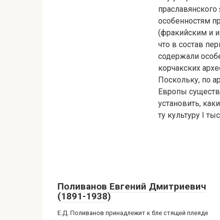
праславянского 
особенностям пр
(фракийским и и
что в состав пе
содержали особе
корчакских архе
Поскольку, по а
Европы существ
установить, каки
ту культуру I ты
Поливанов Евгений Дмитриевич
(1891-1938)
Е.Д. Поливанов принадлежит к бле стящей плеяде