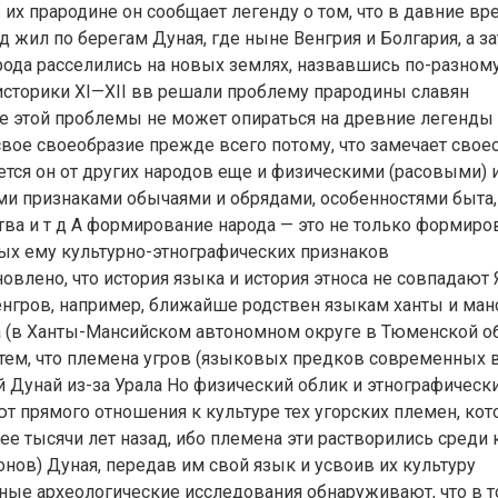
 их прародине он сообщает легенду о том, что в давние в
д жил по берегам Дуная, где ныне Венгрия и Болгария, а з
рода расселились на новых землях, назвавшись по-разному
историки XI—XII вв решали проблему прародины славян
 этой проблемы не может опираться на древние легенды 
 свое своеобразие прежде всего потому, что замечает свое
ется он от других народов еще и физическими (расовыми) 
ми признаками обычаями и обрядами, особенностями быта
ва и т д А формирование народа — это не только формиров
ых ему культурно-этнографических признаков
овлено, что история языка и история этноса не совпадают
нгров, например, ближайше родствен языкам ханты и ман
а (в Ханты-Мансийском автономном округе в Тюменской об
 тем, что племена угров (языковых предков современных 
ий Дунай из-за Урала Но физический облик и этнографическ
т прямого отношения к культуре тех угорских племен, ко
ее тысячи лет назад, ибо племена эти растворились среди
онов) Дуная, передав им свой язык и усвоив их культуру
ные археологические исследования обнаруживают, что в т