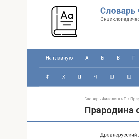
Перейти
Словарь
к
контенту
Энциклопедичес
На главную
А
Б
В
Г
Ф
Х
Ц
Ч
Ш
Щ
Словарь Филолога
»
П
»
Пра
Прародина 
Древнерусский л