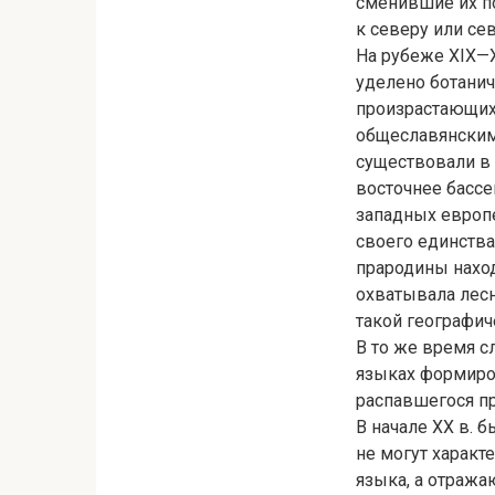
сменившие их по
к северу или се
На рубеже XIX—
уделено ботанич
произрастающих
общеславянскими 
существовали в 
восточнее бассе
западных европе
своего единства
прародины наход
охватывала лес
такой географич
В то же время с
языках формиров
распавшегося п
В начале XX в. 
не могут характ
языка, а отража