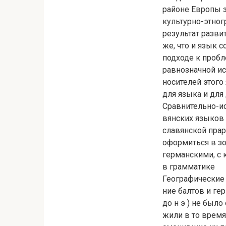
районе Европы 
культурно-этно
результат развит
же, что и язык 
подходе к проб
равнозначной ис
носителей этого
для языка и для
Сравнительно-ис
вянских языков 
славянской пра
оформиться в зо
германскими, с 
в грамматике
Географические
ние балтов и ге
до н э ) не был
жили в то время