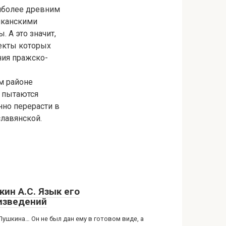
аиболее древним
лканскими
 А это значит,
лекты которых
ния пражско-
ом районе
 пытаются
енно перерасти в
славянской.
кин А.С. Язык его
изведений
Пушкина… Он не был дан ему в готовом виде, а