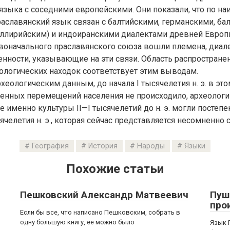
языка с соседними европейскими. Они показали, что по н
аславянский язык связан с балтийскими, германскими, ба
ллирийским) и индоиранскими диалектами древней Европы.
рвоначального праславянского союза вошли племена, диа
нности, указывающие на эти связи. Область распростране
ологических находок соответствует этим выводам.
рхеологическим данным, до начала I тысячелетия н. э. в эт
енных перемещений населения не происходило, археологи
е именно культуры II—I тысячелетий до н. э. могли постеп
сячелетия н. э., которая сейчас представляется несомненно 
География
История
Народы
Языки
Похожие статьи
Пешковский Александр Матвеевич
Пуш
про
Если бы все, что написано Пешковским, собрать в
одну большую книгу, ее можно было
Язык 