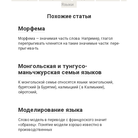
Языки
Похожие статьи
Морфема
Морфема — значимая часть слова. Например, глагол
перепрыгивать членится на такие значимые части: пере-
прыг-ива-ть.
Монгольская и тунгусо-
маньчжурская семьи языков
К монгольской семье относятся языки: монгольский,
бурятский (в Бурятии), калмыцкий ( в Калмыкии),
ойротский,
Моделирование языка
Слово модель в переводе с французского значит
«образец». Понятие модели хорошо известно в
производственных