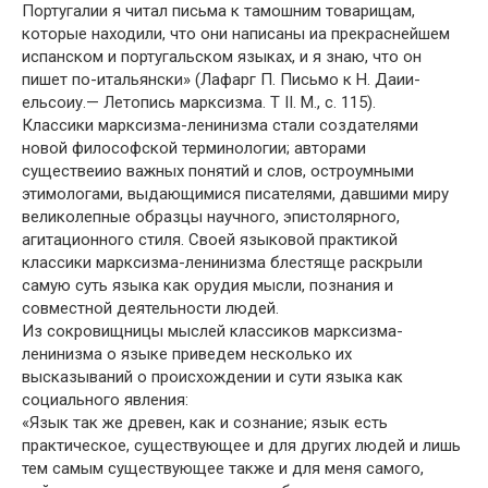
Португалии я читал письма к тамошним товарищам,
которые находили, что они написаны иа прекраснейшем
испанском и португальском языках, и я знаю, что он
пишет по-итальянски» (Лафарг П. Письмо к Н. Даии-
ельсоиу.— Летопись марксизма. Т II. М., с. 115).
Классики марксизма-ленинизма стали создателями
новой философской терминологии; авторами
существеиио важных понятий и слов, остроумными
этимологами, выдающимися писателями, давшими миру
великолепные образцы научного, эпистолярного,
агитационного стиля. Своей языковой практикой
классики марксизма-ленинизма блестяще раскрыли
самую суть языка как орудия мысли, познания и
совместной деятельности людей.
Из сокровищницы мыслей классиков марксизма-
ленинизма о языке приведем несколько их
высказываний о происхождении и сути языка как
социального явления:
«Язык так же древен, как и сознание; язык есть
практическое, существующее и для других людей и лишь
тем самым существующее также и для меня самого,