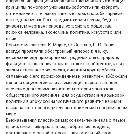
опираясь иа принципы марксизма-ленинизма. Эти общие
принципы помогают ученым выработать или избирать
оптимальные, т. е. наилучшие, методы, способы, приемы
исследования любого предмета или явления, будь то
живая или мертвая природа, устройство общества,
психика человека, экономика, политика, искусство или
язык.
Великие мыслители К. Маркс, Ф. Энгельс, В. И. Ленин
всегда проявляли обостренный интерес к языку,
высказали ряд прозорливых суждений о его природе,
функциях, назначении, роли не только в обществе, ио и в
жизни отдельного человека, очертили круг проблем,
связанных с его происхождением и развитием, зЖо-жили
основы социологии языка, имеющие первостепенное
значение для понимания этапов истории языка как
общественного явления и для осуществления языковой
политики в эпоху социалистического развития нации и
национально-освободительных движений в современном
мире.
Высказывания классиков марксизма-ленинизма о языке,
яркие, емкие, афористичные, собранные воедино,
составляют, с одной стороны, внушительный свод