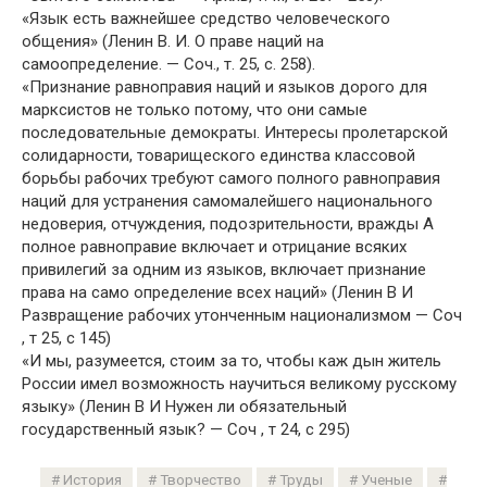
«Язык есть важнейшее средство человеческого
общения» (Ленин В. И. О праве наций на
самоопределение. — Соч., т. 25, с. 258).
«Признание равноправия наций и языков дорого для
марксистов не только потому, что они самые
последовательные демократы. Интересы пролетарской
солидарности, товарищеского единства классовой
борьбы рабочих требуют самого полного равноправия
наций для устранения самомалейшего национального
недоверия, отчуждения, подозрительности, вражды А
полное равноправие включает и отрицание всяких
привилегий за одним из языков, включает признание
права на само определение всех наций» (Ленин В И
Развращение рабочих утонченным национализмом — Соч
, т 25, с 145)
«И мы, разумеется, стоим за то, чтобы каж дын житель
России имел возможность научиться великому русскому
языку» (Ленин В И Нужен ли обязательный
государственный язык? — Соч , т 24, с 295)
История
Творчество
Труды
Ученые