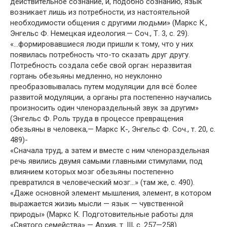
действительное сознание, и, подобно сознанию, язык
возникает лишь из потребности, из настоятельной
необходимости общения с другими людьми» (Маркс К.,
Энгельс Ф. Немецкая идеология.— Соч., Т. 3, с. 29).
«…формировавшиеся люди пришли к тому, что у них
появилась потребность что-то сказать друг другу.
Потребность создала себе свой орган: неразвитая
гортань обезьяны медленно, но неуклонно
преобразовывалась путем модуляции для всё более
развитой модуляции, а органы рта постепенно научались
произносить один членораздельный звук за другим»
(Энгельс Ф. Роль труда в процессе превращения
обезьяны в человека,— Маркс К-, Энгельс Ф. Соч., т. 20, с.
489)-
«Сначала труд, а затем и вместе с ним членораздельная
речь явились двумя самыми главными стимулами, под
влиянием которых мозг обезьяны постепенно
превратился в человеческий мозг…» (там же, с. 490).
«Даже основной элемент мышления, элемент, в котором
выражается жизиь мысли — язык — чувственной
природы» (Маркс К. Подготовительные работы для
«Святого семейства» — Архив, т. III, с. 257—258).