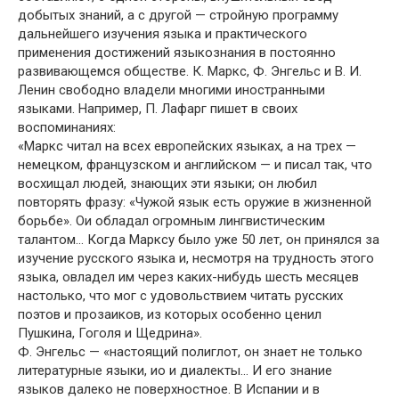
добытых знаний, а с другой — стройную программу
дальнейшего изучения языка и практического
применения достижений языкознания в постоянно
развивающемся обществе. К. Маркс, Ф. Энгельс и В. И.
Ленин свободно владели многими иностранными
языками. Например, П. Лафарг пишет в своих
воспоминаниях:
«Маркс читал на всех европейских языках, а на трех —
немецком, французском и английском — и писал так, что
восхищал людей, знающих эти языки; он любил
повторять фразу: «Чужой язык есть оружие в жизненной
борьбе». Ои обладал огромным лингвистическим
талантом… Когда Марксу было уже 50 лет, он принялся за
изучение русского языка и, несмотря на трудность этого
языка, овладел им через каких-нибудь шесть месяцев
настолько, что мог с удовольствием читать русских
поэтов и прозаиков, из которых особенно ценил
Пушкина, Гоголя и Щедрина».
Ф. Энгельс — «настоящий полиглот, он знает не только
литературные языки, ио и диалекты… И его знание
языков далеко не поверхностное. В Испании и в