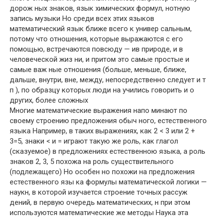
дорож ных знаков, язык химических формул, нотную
запись музыки Но среди всех этих языков
математический язык ближе всего к универ сальным,
потому что отношения, которые выражаются с его
помощью, встречаются повсюду — ив природе, и в
человеческой жиз ни, и притом это самые простые и
самые важ ные отношения (больше, меньше, ближе,
дальше, внутри, вне, между, непосредственно следует и т
п ), по образцу которых люди на учились говорить и о
других, более сложных
Многие математические выражения напо минают по
своему строению предложения обыч ного, естественного
языка Например, в таких выражениях, как 2 < 3 или 2 +
3=5, знаки < и = играют такую же роль, как глагол
(сказуемое) в предложениях естественною языка, а роль
знаков 2, 3, 5 похожа на роль существительного
(подлежащего) Но особен но похожи на предложения
естественного язы ка формулы математической логики —
наукн, в которой изучается строение точных рассуж
дений, в первую очередь математических, н при этом
используются математические же методы Наука эта