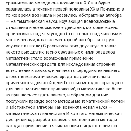
сравнительно молода она возникла в XIX в и бурно
развивалась в течение первой половины XX в Примерно в
то же время воз никла и развилась абстрактная алгебра
— ма тематическая наука, изучающая всевозможные
отношения и всевозможные действия, которые можно
производить над чем угодно (а не только над числами и
многочленами, как в элементарной алгебре, которую
изучают в школе) С развитием этих двух наук, а также
некото рых других, тесно связанных с ними разделов
математики стало возможным применение
математических средств для исследования строения
естественных языков, и начиная с середины нынешнего
столетня математические средства действительно
применяются для этой цели Готовых методов, пригодных
для линг вистических приложений, в математике не было,
нх пришлось создать заново, н образцом для них
послужили прежде всего методы ма тематической логики
и абстрактной алгебры Так возникла новая наука —
математическая лингвистика И хотя это математическая
дис циплина, разрабатываемые ею понятия и ме тоды
находят применение в языкознании н играют в нем все