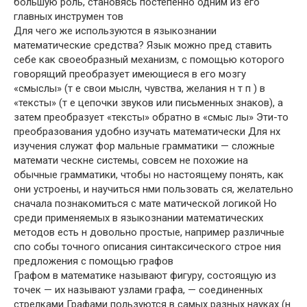
большую роль, становясь постепенно одним из его
главных инструмен тов
Для чего же используются в языкознании
математические средства? Язык можно пред ставить
себе как своеобразный механизм, с помощью которого
говорящий преобразует имеющиеся в его мозгу
«смыслы» (т е свои мыслн, чувства, желания н т п ) в
«тексты» (т е цепочки звуков или письменных знаков), а
затем преобразует «тексты» обратно в «смыс лы» Эти-то
преобразования удобно изучать математически Для нх
изучения служат фор мальные грамматики — сложные
математи ческне системы, совсем не похожие на
обычные грамматики, чтобы но настоящему понять, как
они устроены, и научиться нми пользовать ся, желательно
сначала познакомиться с мате матической логикой Но
среди применяемых в языкознании математических
методов есть н довольно простые, например различные
спо собы точного описания синтаксического строе ния
предложения с помощью графов
Графом в математике называют фигуру, состоящую из
точек — их называют узлами графа, — соединенных
стрелками Графами пользуются в самых разных науках (н