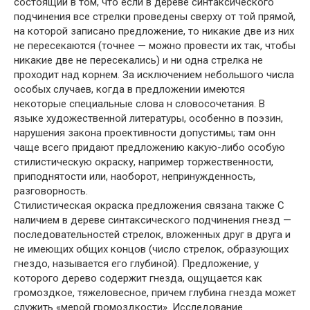
состоящий в том, что если в дереве синтаксического
подчинения все стрелки проведены сверху от той прямой,
на которой записано предложение, то никакие две из них
не пересекаются (точнее — можно провести их так, чтобы
никакие две не пересекались) и ни одна стрелка не
проходит над корнем. За исключением небольшого числа
особых случаев, когда в предложении имеются
некоторые специальные слова н словосочетания. В
языке художественной литературы, особенно в поэзин,
нарушения закона проективности допустимы; там онн
чаще всего придают предложению какую-либо особую
стилистическую окраску, например торжественности,
приподнятости или, наоборот, непринужденность,
разговорность.
Стилистическая окраска предложения связана также С
наличием в дереве синтаксического подчинения гнезд —
последовательностей стрелок, вложенных друг в друга и
не имеющих общих концов (число стрелок, образующих
гнездо, называется его глубиной). Предложение, у
которого дерево содержит гнезда, ощущается как
громоздкое, тяжеловесное, причем глубина гнезда может
служить «мерой громоздкости». Исследование