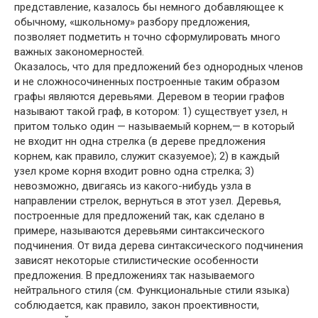
представление, казалось бы немного добавляющее к
обычному, «школьному» разбору предложения,
позволяет подметить н точно сформулировать много
важных закономерностей.
Оказалось, что для предложений без однородных членов
и не сложносочиненных построенные таким образом
графы являются деревьями. Деревом в теории графов
называют такой граф, в котором: 1) существует узел, н
притом только один — называемый корнем,— в который
не входит нн одна стрелка (в дереве предложения
корнем, как правило, служит сказуемое); 2) в каждый
узел кроме корня входит ровно одна стрелка; 3)
невозможно, двигаясь из какого-нибудь узла в
направлении стрелок, вернуться в этот узел. Деревья,
построенные для предложений так, как сделано в
примере, называются деревьями синтаксического
подчинения. От вида дерева синтаксического подчинения
зависят некоторые стилистические особенности
предложения. В предложениях так называемого
нейтрального стиля (см. Функциональные стили языка)
соблюдается, как правило, закон проективности,