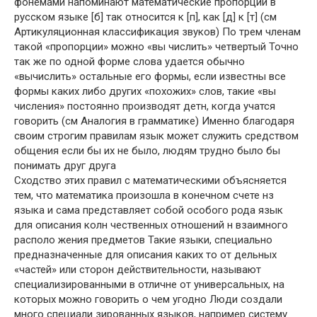
фонемами напоминают математические пропорции в
русском языке [б] так относится к [п], как [д] к [т] (см
Артикуляционная классификация звуков) По трем членам
такой «пропорции» можно «вы числить» четвертый Точно
так же по одной форме слова удается обычно
«вычислить» остальные его формы, если известны все
формы каких либо других «похожих» слов, такие «вы
числения» постоянно производят детн, когда учатся
говорить (см Аналогия в грамматике) Именно благодаря
своим строгим правилам язык может служить средством
общения если бы их не было, людям трудно было бы
понимать друг друга
Сходство этих правил с математическими объясняется
тем, что математика произошла в конечном счете нз
языка и сама представляет собой особого рода язык
для описания колн чественных отношений н взаимного
располо жения предметов Такие языки, специально
предназначенные для описания каких то от дельных
«частей» или сторон действительности, называют
специализированными в отличне от универсальных, на
которых можно говорить о чем угодно Люди создали
много специали зированных языков, например систему