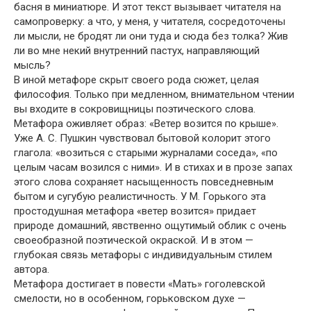
басня в миниатюре. И этот текст вызывает читателя на
самопроверку: а что, у меня, у читателя, сосредоточены
ли мысли, не бродят ли они туда и сюда без толка? Жив
ли во мне некий внутренний пастух, направляющий
мысль?
В иной метафоре скрыт своего рода сюжет, целая
философия. Только при медленном, внимательном чтении
вы входите в сокровищницы поэтического слова.
Метафора оживляет образ: «Ветер возится по крыше».
Уже А. С. Пушкин чувствовал бытовой колорит этого
глагола: «возиться с старыми журналами соседа», «по
целым часам возился с ними». И в стихах и в прозе запах
этого слова сохраняет насыщенность повседневным
бытом и сугубую реалистичность. У М. Горького эта
простодушная метафора «ветер возится» придает
природе домашний, явственно ощутимый облик с очень
своеобразной поэтической окраской. И в этом —
глубокая связь метафоры с индивидуальным стилем
автора.
Метафора достигает в повести «Мать» гоголевской
смелости, но в особенном, горьковском духе —