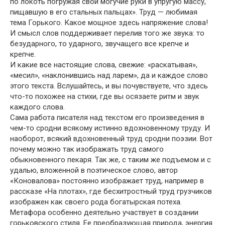
по локоть погружая свои могучие руки в упругую массу,
пищавшую в его стальных пальцах». Труд — любимая
тема Горького. Какое мощное здесь напряжение слова!
И смысл слов поддерживает перелив того же звука: то
безударного, то ударного, звучащего все крепче и
крепче.
И какие все настоящие слова, свежие: «раскатывая»,
«месил», «наклонившись над ларем», да и каждое слово
этого текста. Вслушайтесь, и вы почувствуете, что здесь
что-то похожее на стихи, где вы осязаете ритм и звук
каждого слова.
Сама работа писателя над текстом его произведения в
чем-то сродни всякому истинно вдохновенному труду. И
наоборот, всякий вдохновенный труд сродни поэзии. Вот
почему можно так изображать труд самого
обыкновенного пекаря. Так же, с таким же подъемом и с
удалью, вложенной в поэтическое слово, автор
«Коновалова» постоянно изображает труд, например в
рассказе «На плотах», где бесхитростный труд грузчиков
изображен как своего рода богатырская потеха.
Метафора особенно деятельно участвует в создании
горьковского стиля. Ее преобразующая природа, энергия