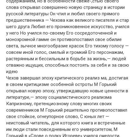
содержанием, но в особенности свеже-,стью своего
слова открывал совершенно новую страницу в истории
русской литературы Он чтил и любил своего прямого
предшественника — Чехова как великого писателя и стар
шего друга Любил его проникновенное искусство, учился
у него Но учился по-своему Его сосредоточенной и
монохромной гамме он противопоставил свое обилие
света, зычное многообразие красок Его тихому голосу —
совсем иной голос, смелый и громкий Его персонажам,
растерянным и бессильным в борьбе за жизнь,— людей
отважно ищущих, способных постоять за себя и за свою
идею
Чехов завершал эпоху критического реализ ма, достигая
в своем критицизме особенной остроты М Горький
открывал новую эпоху, утверждавшую новые ценности в
литературе,— эпоху социалистического реализма
Капризному, претенциозному слову многих своих
современников М Горький решительно противопоставил
свое стойкое, огнеупорное слово, С юных лет —
неистовый читатель, для которого книга и встреченные
им люди стали повседневным его университетом, М
Горький в «Слове о полку Игореве» учился смелости,