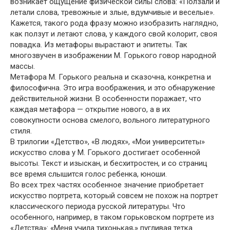
возникает ощущение физической силы слова: «Ползали и
летали слова, тревожные и злые, вдумчивые и веселые».
Кажется, такого рода фразу можно изобразить наглядно,
как ползут и летают слова, у каждого свой колорит, своя
повадка. Из метафоры вырастают и эпитеты. Так
многозвучен в изображении М. Горького говор народной
массы.
Метафора М. Горького реальна и сказочна, конкретна и
философична. Это игра воображения, и это обнаружение
действительной жизни. В особенности поражает, что
каждая метафора — открытие нового, а в их
совокупности основа смелого, вольного литературного
стиля.
В трилогии «Детство», «В людях», «Мои университеты»
искусство слова у М. Горького достигает особенной
высоты. Текст и изыскан, и бесхитростен, и со страниц
все время слышится голос ребенка, юноши.
Во всех трех частях особенное значение приобретает
искусство портрета, который совсем не похож на портрет
классического периода русской литературы. Что
особенного, например, в таком горьковском портрете из
«Детства»: «Меня учила тихонькая,» пугливая тетка