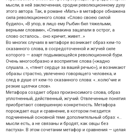
мысли, в ней заключенная, сродни революционному духу
этого автора. Так, в романе «Мать» в метафоре обнажена
сила революционного слова: «Слово своею силой
будило», «В упор, в лицо ему Рыбин бил тяжелыми,
верными словами», «Спивакина зацапали в острог, а
слово осталось… оно кричит, живет…»
Во многих случаях в метафоре возникает образ кем-то
сказанного слова, в сосредоточенной и жгучей силе
которого — азарт подымающейся революционной бури.
Очень многообразно и восприятие слова («жадно
слушала…», «тянет сердце за вашей речью»), и возникают
образы страстно, увлеченно говорящего человека, и
след в душе от кем-то сказанного слова: «…колю’чие и
резкие щелчки слов».
Метафора создает образ произносимого слова, образ
уплотненный, действенный, жгучий. Отвлеченные понятия
приобретают совершенную конкретность. Метафора
порождает еще и сравнение, в котором гнездится
подчиненный основной теме дополнительный образ: «…
мысли есть, а не связаны и бродят, как овцы без
пастуха». В этом сочетании метафор и сравнения — целая