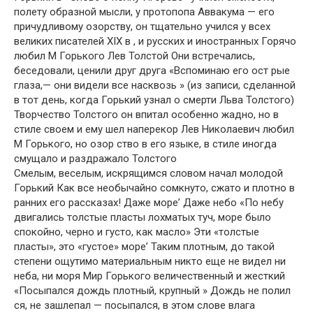
полету образной мысли, у протопопа Аввакума — его
причудливому озорству, он тщательно учился у всех
великих писателей XIX в , и русских и иностранных Горячо
любил М Горького Лев Толстой Они встречались,
беседовали, ценили друг друга «Вспоминаю его ост рые
глаза,— они видели все насквозь » (из записи, сделанной
в тот день, когда Горький узнал о смерти Льва Толстого)
Творчество Толстого он впитал особенно жадно, но в
стиле своем и ему шел наперекор Лев Николаевич любил
М Горького, но озор ство в его языке, в стиле иногда
смущало и раздражало Толстого
Смелым, веселым, искрящимся словом начал молодой
Горький Как все необычайно сомкнуто, сжато и плотно в
ранних его рассказах! Даже море’ Даже небо «По небу
двигались толстые пласты лохматых туч, море было
спокойно, черно и густо, как масло» Эти «толстые
пласты», это «густое» море’ Таким плотным, до такой
степени ощутимо материальным никто еще не видел ни
неба, ни моря Мир Горького величественный и жесткий
«Посыпался дождь плотный, крупный » Дождь не полил
ся, не зашлепал — посыпался, в этом слове влага