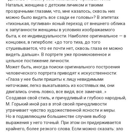
Наталья, женщина с детским личиком и такими
прозрачными глазами, что, мне казалось, сквозь них
можно было видеть все сзади ее головы»? В эпитетах
«тихонькая, пугливая» ясный переход от внешнего облика
к запуганности женщины в условиях изображаемого
быта, к ее индивидуальности. Наиболее оригинальное — в
концовке, в гиперболе: «до того тиха, до того
стушевывается, что ее почти нет, сквозь глаза ее можно
видеть дальше». В портрете уже проникновенное и
цельное постижение личности.
Может быть, иногда поиски оригинального построения
человеческого портрета приводят к искусственности:
«Глаза у нее были пришиты к лицу невидимыми
ниточками; легко выкатываясь из костлявых ям, они
двигались очень ловко, все видя, все замечая…»
Создавая свой стиль, и причудливый и глубоко народный,
М. Горький иной раз в этой своей причудливости
утрачивает чувство художественной ясности и меры.
Но в подавляющем большинстве случаев выбор
выражения у него точный. При этом он придерживается
крайнего, более резкого слова. Если можно сказать: зло