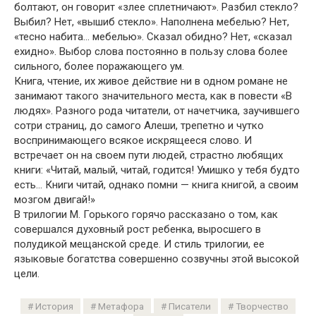
болтают, он говорит «злее сплетничают». Разбил стекло?
Выбил? Нет, «вышиб стекло». Наполнена мебелью? Нет,
«тесно набита… мебелью». Сказал обидно? Нет, «сказал
ехидно». Выбор слова постоянно в пользу слова более
сильного, более поражающего ум.
Книга, чтение, их живое действие ни в одном романе не
занимают такого значительного места, как в повести «В
людях». Разного рода читатели, от начетчика, заучившего
сотри страниц, до самого Алеши, трепетно и чутко
воспринимающего всякое искрящееся слово. И
встречает он на своем пути людей, страстно любящих
книги: «Читай, малый, читай, годится! Умишко у тебя будто
есть… Книги читай, однако помни — книга книгой, а своим
мозгом двигай!»
В трилогии М. Горького горячо рассказано о том, как
совершался духовный рост ребенка, выросшего в
полудикой мещанской среде. И стиль трилогии, ее
языковые богатства совершенно созвучны этой высокой
цели.
История
Метафора
Писатели
Творчество