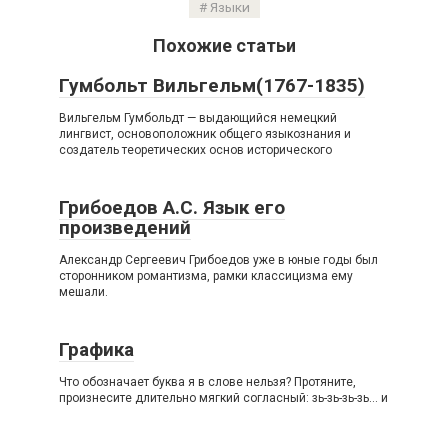
Языки
Похожие статьи
Гумбольт Вильгельм(1767-1835)
Вильгельм Гумбольдт — выдающийся немецкий
лингвист, основоположник общего языкознания и
создатель теоретических основ исторического
Грибоедов А.С. Язык его
произведений
Александр Сергеевич Грибоедов уже в юные годы был
сторонником романтизма, рамки классицизма ему
мешали.
Графика
Что обозначает буква я в слове нельзя? Протяните,
произнесите длительно мягкий согласный: зь-зь-зь-зь… и