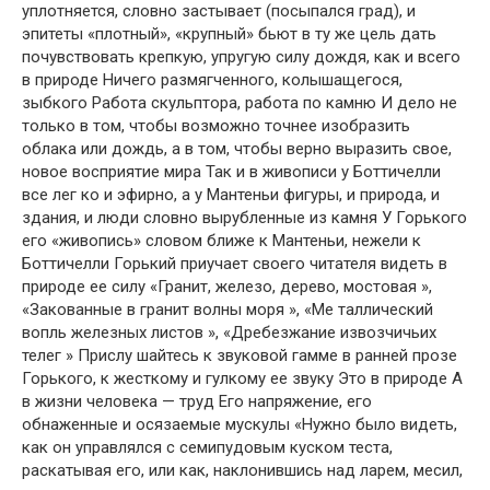
уплотняется, словно застывает (посыпался град), и
эпитеты «плотный», «крупный» бьют в ту же цель дать
почувствовать крепкую, упругую силу дождя, как и всего
в природе Ничего размягченного, колышащегося,
зыбкого Работа скульптора, работа по камню И дело не
только в том, чтобы возможно точнее изобразить
облака или дождь, а в том, чтобы верно выразить свое,
новое восприятие мира Так и в живописи у Боттичелли
все лег ко и эфирно, а у Мантеньи фигуры, и природа, и
здания, и люди словно вырубленные из камня У Горького
его «живопись» словом ближе к Мантеньи, нежели к
Боттичелли Горький приучает своего читателя видеть в
природе ее силу «Гранит, железо, дерево, мостовая »,
«Закованные в гранит волны моря », «Ме таллический
вопль железных листов », «Дребезжание извозчичьих
телег » Прислу шайтесь к звуковой гамме в ранней прозе
Горького, к жесткому и гулкому ее звуку Это в природе А
в жизни человека — труд Его напряжение, его
обнаженные и осязаемые мускулы «Нужно было видеть,
как он управлялся с семипудовым куском теста,
раскатывая его, или как, наклонившись над ларем, месил,