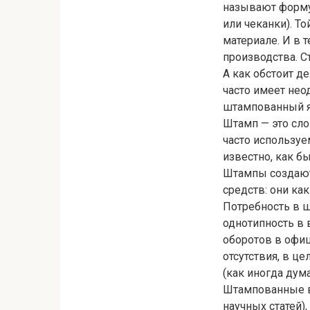
называют форму
или чеканки). Т
материале. И в 
производства. Ст
А как обстоит д
часто имеет не
штампованный я
Штамп — это сло
часто используе
известно, как б
Штампы создают
средств: они ка
Потребность в ш
однотипность в
оборотов в офиц
отсутствия, в ц
(как иногда дум
Штампованные вы
научных статей)