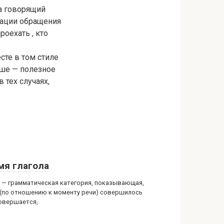
да говорящий
уации обращения
роехать , кто
сте в том стиле
ише — полезное
 тех случаях,
мя глагола
 — грамматическая категория, показывающая,
 (по отношению к моменту речи) совершилось
совершается,