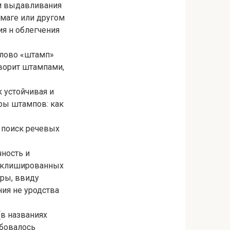
ем выдавливания
умаге или другом
ия н облегчения
 слово «штамп»
ворит штампами,
 устойчивая и
ры штампов: как
 поиск речевых
чность и
, клишированных
еры, ввиду
ния не уродства
(в названиях
ебовалось