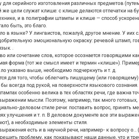
 для серийного изготовления различных предметов (пут
ой же цели служат клише: с клише делаются отпечатки на б
технике, и в полиграфии штампы и клише — способ ускорен
ало быть, это благо.
ело в языке? У лингвистов, пожалуй, другое мнение. У иих
одобрительную эмоциональную окраску: речевой штамп, го
зык. .
во или сочетание слов, которое осознается говорящими как
мая форма (тот же смысл имеет и термин «клише»). Приме
ыло указано выше, необходимо подчеркнуть и т. д.
ся для того, чтобы облегчить пишущему (или говорящему)
к бы всегда под рукой, на поверхности языкового сознания.
тампах особенно велика в тех областях речи, где важна то
 выражении мысли. Поэтому, например, так много готовых
иально-деловом стиле речи: поставить вопрос, принять м
елях улучшения и т. п. В деловом документе все эти выраже
ают), а необходимые элементы стиля.
ражения есть и в научной речи, например- к вопросу о… 
, решить проблему, как показывают наши данные, что и тр