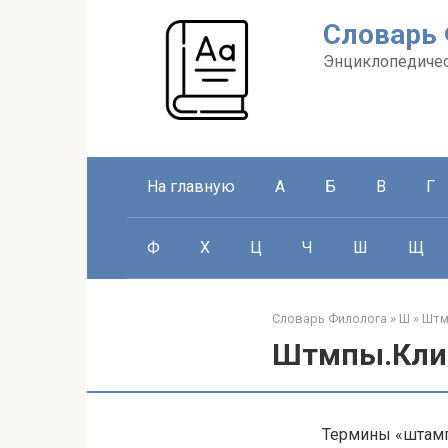
Перейти
Словарь
к
контенту
Энциклопедичес
На главную
А
Б
В
Г
Ф
Х
Ц
Ч
Ш
Щ
Словарь Филолога
»
Ш
»
Штм
Штмпы.Кл
Термины «штамп