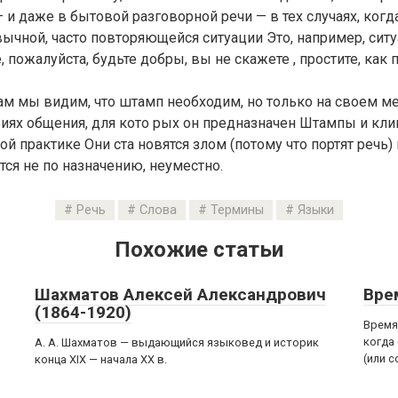
,— и даже в бытовой разговорной речи — в тех случаях, ког
вычной, часто повторяющейся ситуации Это, например, сит
 пожалуйста, будьте добры, вы не скажете , простите, как п
м мы видим, что штамп необходим, но только на своем ме
овиях общения, для кото рых он предназначен Штампы и кл
й практике Они ста новятся злом (потому что портят речь) в
ся не по назначению, неуместно.
Речь
Слова
Термины
Языки
Похожие статьи
Шахматов Алексей Александрович
Вре
(1864-1920)
Время
когда
А. А. Шахматов — выдающийся языковед и историк
(или 
конца XIX — начала XX в.