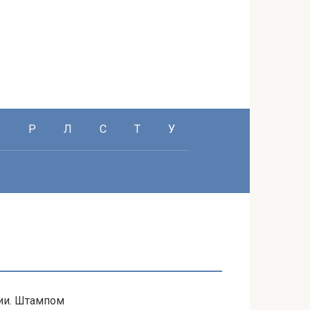
П
Р
Л
С
Т
У
фии. Штампом