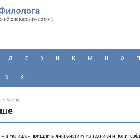
 Филолога
кий словарь филолога
Д
Е
З
И
К
М
Н
О
Э
Я
пы.Клише
ише
» и «клише» пришли в лингвистику из техники и полигра