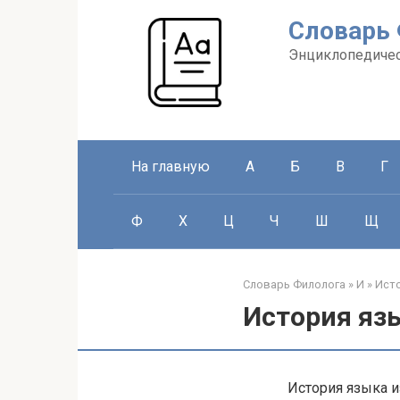
Перейти
Словарь
к
контенту
Энциклопедичес
На главную
А
Б
В
Г
Ф
Х
Ц
Ч
Ш
Щ
Словарь Филолога
»
И
»
Ист
История яз
История языка и