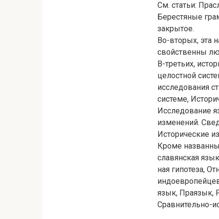
См. статьи: Пра
Берестяные грам
закрытое.
Во-вторых, эта 
свойственны люб
В-третьих, исто
целостной сист
исследования ст
системе, Истори
Исследование яз
изменений. Свед
Исторические и
Кроме названных
славянская язык
ная гипотеза, О
индоевропейцев
язык, Праязык,
Сравнительно-ис