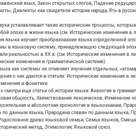
славянский язык, Закон открытых слогов, Падение редуцир
оты, Диалекты как свидетели истории народа, Ять в русско
наука устанавливает такие исторические процессы, которы
ой эпохе в жизни языка (см. Исторические изменения в л
рия языка изучает преобразование языка определенной эпо
емы в языковую систему, принадлежащую следующей эпох
али реальностью в XX в. (см. Исторические изменения в л
ческие изменения в грамматической системе).
ыка как системы не отменяет изучения отдельных, «атом
ения о них даются в статьях: Исторические изменения в ле
зменения в фонетике.
 смотри еще статьи об истории языка: Аналогия в граммат
овая общность, Заимствование лексическое, Изменение н
тносительная и абсолютная хронология в языкознании, Прар
 по данным языка, Прародина славян по данным языка, П
 Родословное древо языковой семьи, Семья языков, Смеш
торический метод, Этимология, Языковой союз.