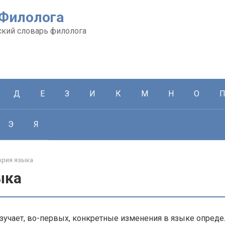
 Филолога
кий словарь филолога
Д
Е
З
И
К
М
Н
О
Э
Я
ория языка
ыка
зучает, во-первых, конкретные изменения в языке опреде