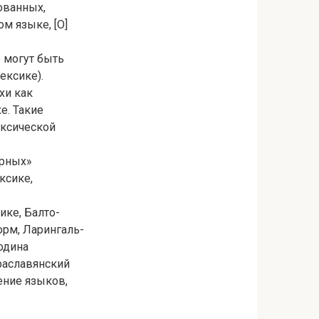
ованных,
м языке, [О]
е могут быть
ексике).
хи как
е. Такие
ексической
арных»
ксике,
ике, Балто-
орм, Ларингаль-
одина
раславянский
ение языков,