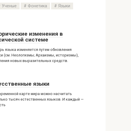
Ученые
Фонетика
Языки
орические изменения в
сической системе
рь языка изменяется путем обновления
ки (см. Неологизмы; Архаизмы, историзмы),
ления новых выразительных средств.
усственные языки
временной карте мира можно насчитать
лько тысяч естественных языков. И каждый —
сть