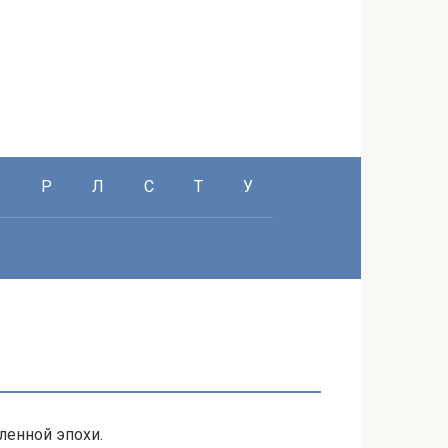
П
Р
Л
С
Т
У
ленной эпохи.