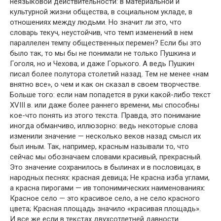
неязыковой действительности: в материальной и
культурной жизни общества, в социальном укладе, в
отношениях между людьми. Но значит ли это, что
словарь текуч, неустойчив, что темп изменений в нем
параллелен темпу общественных перемен? Если бы это
было так, то мы бы не понимали не только Пушкина и
Гоголя, но и Чехова, и даже Горького. А ведь Пушкин
писал более полутора столетий назад. Тем не менее «нам
внятно все», о чем и как он сказал в своем творчестве.
Больше того: если нам попадется в руки какой-либо текст
XVIII в. или даже более раннего времени, мы способны
кое-что понять из этого текста. Правда, это понимание
иногда обманчиво, иллюзорно: ведь некоторые слова
изменили значение — несколько веков назад смысл их
был иным. Так, например, красным называли то, что
сейчас мы обозначаем словами красивый, прекрасный.
Это значение сохранилось в былинах и в пословицах, в
народных песнях: красная девица; Не красна изба углами,
а красна пирогами — ив топонимических наименованиях:
Красное село — это красивое село, а не село красного
цвета; Красная площадь значило «красивая площадь».
И все же если в текстах двухсотлетней давности