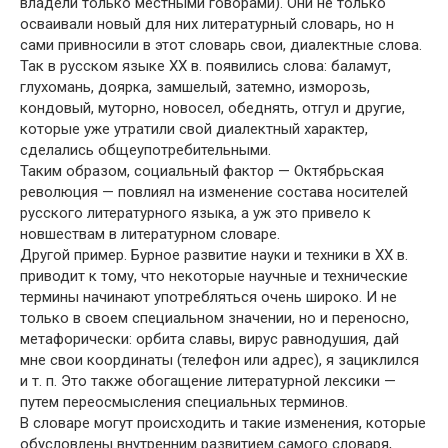
владели только местными говорами). Они не только
осваивали новый для них литературный словарь, но н
сами привносили в этот словарь свои, диалектные слова.
Так в русском языке XX в. появились слова: баламут,
глухомань, доярка, замшелый, затемно, изморозь,
кондовый, муторно, новосел, обеднять, отгул и другие,
которые уже утратили свой диалектный характер,
сделались общеупотребительными.
Таким образом, социальный фактор — Октябрьская
революция — повлиял на изменение состава носителей
русского литературного языка, а уж это привело к
новшествам в литературном словаре.
Другой пример. Бурное развитие науки и техники в XX в.
приводит к тому, что некоторые научные и технические
термины начинают употребляться очень широко. И не
только в своем специальном значении, но и переносно,
метафорически: орбита славы, вирус равнодушия, дай
мне свои координаты (телефон или адрес), я зациклился
и т. п. Это также обогащение литературной лексики —
путем переосмысления специальных терминов.
В словаре могут происходить и такие изменения, которые
обусловлены внутренним развитием самого словаря,