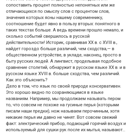
сопоставить процент полностью непонятных или же
отличающихся по смыслу слов с процентом слов,
значения которых ясны нашему современнику,
соотношение будет явно в пользу вторых: понятного в
таких текстах больше. А ведь времени прошло немало, и
сколько событий свершилось в русской
действительности! Историк, сравнивая XX в. с XVIII в.,
найдет гороздо больше различий, чем сходства,— в
общественном устройстве, в укладе, наконец, просто в
быту русских людей. А лингвист, проделывая подобное
сравнение столетий, обнаружит в русском языке XX в. и в
русском языке XVIII в. больше сходства, чем различий.
Как это объяснить?
Дело в том, что язык по своей природе консервативен.
Это хорошо видно по сохраняющимся в языке
названиям. Например, мы продолжаем называть пером
то, что совсем не похоже на гусиные перья (которыми
писали наши предки); нож называем перочинным, хотя
никакие перья им давно не чинят. Вот совсем свежий
факт: электрический прибор, подающий горячий воздух и
используемый для сушки рук после их мытья, называют…