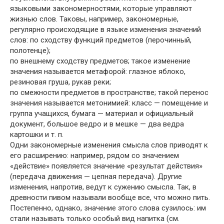
языковыми закономерностями, которые управляют
жизнью слов. Таковы, например, закономерные,
регулярно происходящие в языке изменения значений
слов: по сходству функций предметов (перочинный,
полотенце);
по внешнему сходству предметов; такое изменение
значения называется метафорой: глазное яблоко,
резиновая груша, рукав реки;
по смежности предметов в пространстве; такой перенос
значения называется метонимией: класс — помещение и
группа учащихся, бумага — материал и официальный
документ, большое ведро и в мешке — два ведра
картошки и т. п.
Одни закономерные изменения смысла слов приводят к
его расширению: например, рядом со значением
«действие» появляется значение «результат действия»
(передача движения — цепная передача). Другие
изменения, напротив, ведут к сужению смысла. Так, в
древности пивом называли вообще все, что можно пить.
Постепенно, однако, значение этого слова сузилось: им
стали называть только особый вид напитка (см.