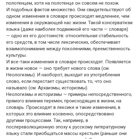
полотенцем, хотя на полотенце он совсем не похож.
И подобных фактов множество. Они свидетельствуют об
одном: изменения в словаре происходят медленнее, чем
изменения в окружающей нас жизни. Такой консерватизм
языка (даже наиболее подвижной его части — словаря)
— одно из его достоинств: относительная стабильность
его средств, в том числе лексических, обеспечивает
взаимопонимание между поколениями, преемственность
культуры.
И все-таки изменения в словаре происходят. Появляется
в жизни новое — оно требует нового слова (см.
Неологизмы). И наоборот, выходит из употребления
слово, если перестает существовать то, что оно
называло (см. Архаизмы, историзмы).
Неологизмы и историзмы — примеры непосредственного,
прямого влияния перемен, происходящих в жизни, на
словарь. Происходят в лексике и такие изменения, в
которых это влияние косвенно, опосредствовано
другими процессами. Так, например, в
послереволюционную эпоху к русскому литературному
языку стали приобщаться массы крестьян (раньше они