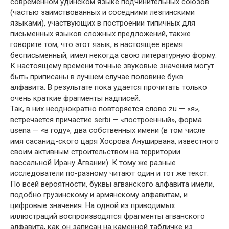
современном удинском языке подчинительных союзов
(частью заимствованных и соседними лезгинскими
языками), участвующих в построении типичных для
письменных языков сложных предложений, также
говорите том, что этот язык, в настоящее время
бесписьменный, имел некогда свою литературную форму.
К настоящему времени точные звуковые значения могут
быть приписаны в лучшем случае половине букв
алфавита. В результате пока удается прочитать только
очень краткие фрагменты надписей.
Так, в них неоднократно повторяется слово zu — «я»,
встречается причастие serbi — «построенный», форма
usena — «в году», два собственных имени (в том числе
имя сасанид-ского царя Хосрова Ануширвана, известного
своим активным строительством на территории
вассальной Ирану Агвании). К тому же разные
исследователи по-разному читают один и тот же текст.
По всей вероятности, буквы агванского алфавита имели,
подобно грузинскому и армянскому алфавитам, и
цифровые значения. На одной из приводимых
иллюстраций воспроизводятся фрагменты агванского
алфавита, как он записан на каменной табличке из