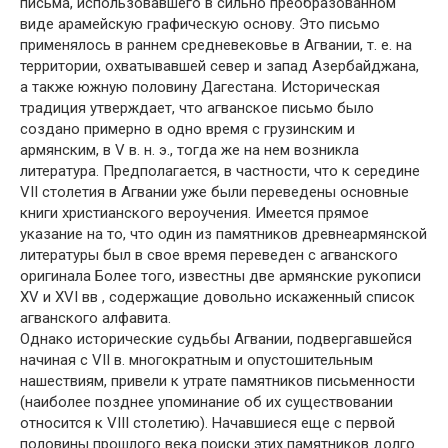
письма, использовавшего в сильно преобразованном
виде арамейскую графическую основу. Это письмо
применялось в раннем средневековье в Агвании, т. е. на
территории, охватывавшей север и запад Азербайджана,
а также южную половину Дагестана. Историческая
традиция утверждает, что агванское письмо было
создано примерно в одно время с грузинским и
армянским, в V в. н. э., тогда же на нем возникла
литература. Предполагается, в частности, что к середине
VII столетия в Агвании уже были переведены основные
книги христианского вероучения. Имеется прямое
указание на то, что один из памятников древнеармянской
литературы был в свое время переведен с агванского
оригинала Более того, известны две армянские рукописи
XV и XVI вв , содержащие довольно искаженный список
агванского алфавита.
Однако исторические судьбы Агвании, подвергавшейся
начиная с VII в. многократным и опустошительным
нашествиям, привели к утрате памятников письменности
(наиболее позднее упоминание об их существовании
относится к VIII столетию). Начавшиеся еще с первой
половины прошлого века поиски этих памятников долго