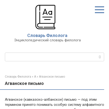
Перейти
к
контенту
Словарь Филолога
Энциклопедический словарь филолога
Поиск:
Словарь Филолога
»
А
»
Агванское письмо
Агванское письмо
Агванское (кавказско-албанское) письмо — под этим
термином принято понимать особую систему алфавитного