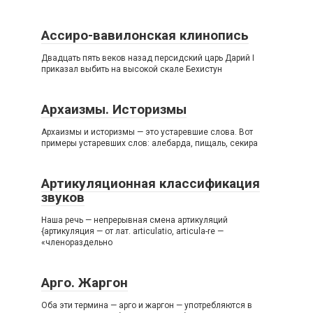
Ассиро-вавилонская клинопись
Двадцать пять веков назад персидский царь Дарий I
приказал выбить на высокой скале Бехистун
Архаизмы. Историзмы
Архаизмы и историзмы — это устаревшие слова. Вот
примеры устаревших слов: алебарда, пищаль, секира
Артикуляционная классификация
звуков
Наша речь — непрерывная смена артикуляций
{артикуляция — от лат. articulatio, articula-re —
«членораздельно
Арго. Жаргон
Оба эти термина — арго и жаргон — употребляются в