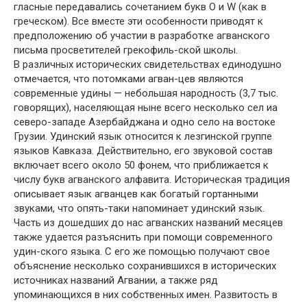
гласные передавались сочетанием букв О и W (как в
греческом). Все вместе эти особенности приводят к
предположению об участии в разработке агванского
письма просветителей грекофиль-ской школы.
В различных исторических свидетельствах единодушно
отмечается, что потомками агван-цев являются
современные удины — небольшая народность (3,7 тыс.
говорящих), населяющая ныне всего несколько сел иа
северо-западе Азербайджана и одно село на востоке
Грузии. Удинский язык относится к лезгинской группе
языков Кавказа. Действительно, его звуковой состав
включает всего около 50 фонем, что приближается к
числу букв агванского алфавита. Историческая традиция
описывает язык агванцев как богатый гортанными
звуками, что опять-таки напоминает удинский язык.
Часть из дошедших до нас агванских названий месяцев
также удается разъяснить при помощи современного
удин-ского языка. С его же помощью получают свое
объяснение несколько сохранившихся в исторических
источниках названий Агвании, а также ряд
упоминающихся в них собственных имен. Развитость в