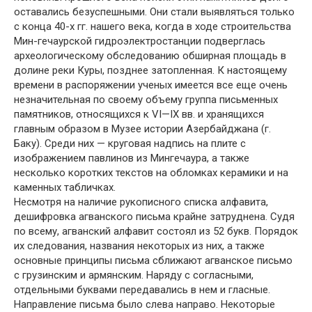
оставались безуспешными. Они стали выявляться только
с конца 40-х гг. нашего века, когда в ходе строительства
Мин-гечаурской гидроэлектростанции подверглась
археологическому обследованию обширная площадь в
долине реки Куры, позднее затопленная. К настоящему
времени в распоряжении ученых имеется все еще очень
незначительная по своему объему группа письменных
памятников, относящихся к VI—IX вв. и хранящихся
главным образом в Музее истории Азербайджана (г.
Баку). Среди них — круговая надпись на плите с
изображением павлинов из Мингечаура, а также
несколько коротких текстов на обломках керамики и на
каменных табличках.
Несмотря на наличие рукописного списка алфавита,
дешифровка агванского письма крайне затруднена. Судя
по всему, агванский алфавит состоял из 52 букв. Порядок
их следования, названия некоторых из них, а также
основные принципы письма сближают агванское письмо
с грузинским и армянским. Наряду с согласными,
отдельными буквами передавались в нем и гласные.
Направление письма было слева направо. Некоторые