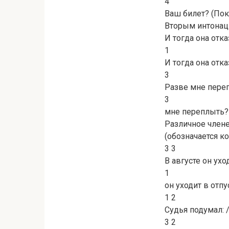
4
Ваш билет? (Пок
Вторым интонаци
И тогда она отказ
1
И тогда она отказ
3
Разве мне переп
3
мне переплыть? 
Различное член
(обозначается ко
3 3
В августе он уход
1
он уходит в отпу
1 2
Судья подумал: 
3 2