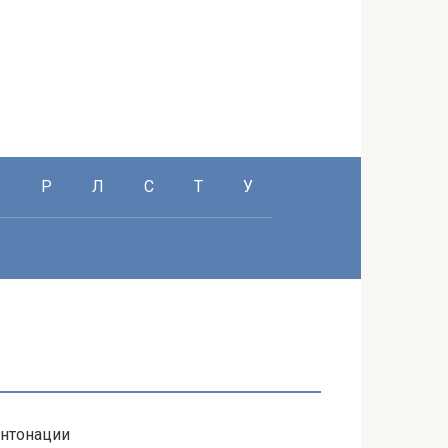
П
Р
Л
С
Т
У
интонации