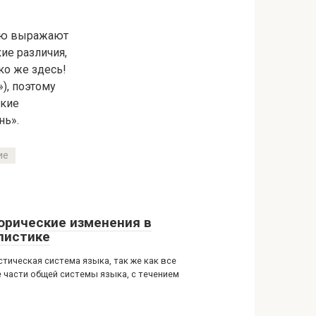
тью выражают
ие различия,
ко же здесь!
), поэтому
нкие
нь».
ие
орические изменения в
листике
стическая система языка, так же как все
е части общей системы языка, с течением