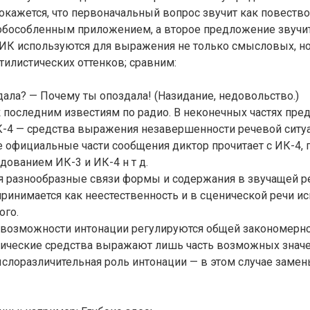
кажется, что первоначальный вопрос звучит как повеств
обособленным приложением, а второе предложение звучит
ИК используются для выражения не только смысловых, но
илистических оттенков; сравним:
ала? — Почему ты опоздала! (Назидание, недовольство.)
последним известиям по радио. В неконечных частях пре
ИК-4 — средства выражения незавершенности речевой ситу
 официальные части сообщения диктор прочитает с ИК-4, 
едованием ИК-3 и ИК-4 н т д.
я разнообразные связи формы и содержания в звучащей р
принимается как неестественность и в сценической речи ис
ого.
возможности интонации регулируются общей закономерно
сические средства выражают лишь часть возможных значе
слоразличительная роль интонации — в этом случае замен