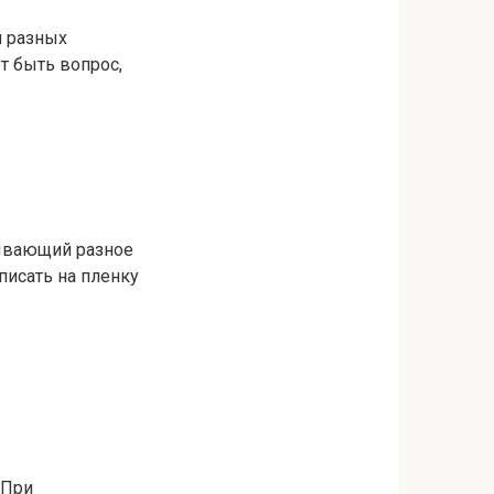
я разных
т быть вопрос,
зывающий разное
писать на пленку
 При