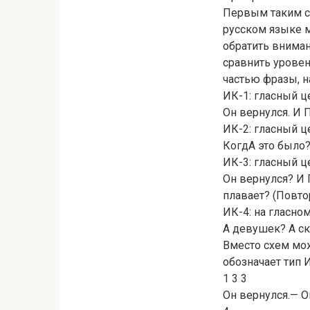
Первым таким с
русском языке 
обратить вниман
сравнить уровен
частью фразы, н
ИК-1: гласный 
Он вернулся. И 
ИК-2: гласный ц
КогдА это было?
ИК-3: гласный 
Он вернулся? И 
плавает? (Повтор
ИК-4: на гласно
А девушек? А ск
Вместо схем мо
обозначает тип 
1 3 3
Он вернулся.— О