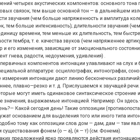
нений четырех акустических компонентов: основного тона 
овых связок, тем выше основной тон — в дальнейшем изл
ости звучания (чем больше напряженность и амплитуда кол
к, тем больше интенсивность); длительности звучания (че
единицу времени, тем меньше их длительность, тем быстрее
ости тембра, т. е. качества звуков (чем напряженнее артик
р и его изменения, зависящие от эмоционального состояни
нт гнева, радости, недоумения, удивления) .
первичных компонентов интонации улавливают на слух и 
ециальной аппаратуре: осциллографах, интонографах, соно
 измерения интонации дают линию бесконечных различи
ее, плавно—резко и т. д. Прислушаемся к звучащей речи.
торые могут иметь одинаковое синтаксическое строение 
ые значения, выражаемые интонацией. Например: Он здесь.
ень?— Какой сегодня день! Такие оппозиции (противопост
жат основанием для выделения того или иного типа интон
подобно тому как оппозиции слов дом — дам, дам — там яв
существования фонем (о — а), (я — т) (см. Фонема).
аких предложений ярко проявляются действия интонацион