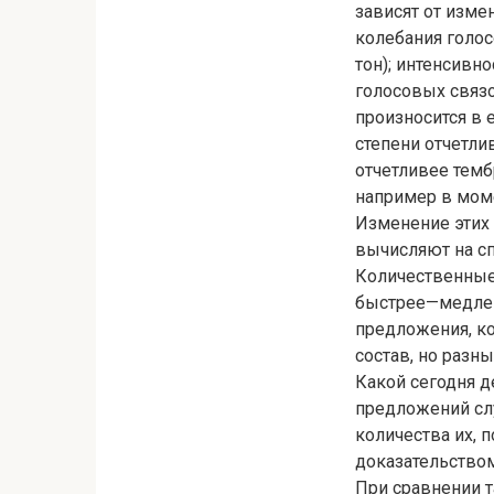
зависят от изме
колебания голос
тон); интенсивн
голосовых связо
произносится в 
степени отчетлив
отчетливее темб
например в моме
Изменение этих 
вычисляют на сп
Количественные
быстрее—медленн
предложения, ко
состав, но разн
Какой сегодня д
предложений слу
количества их, 
доказательством 
При сравнении т