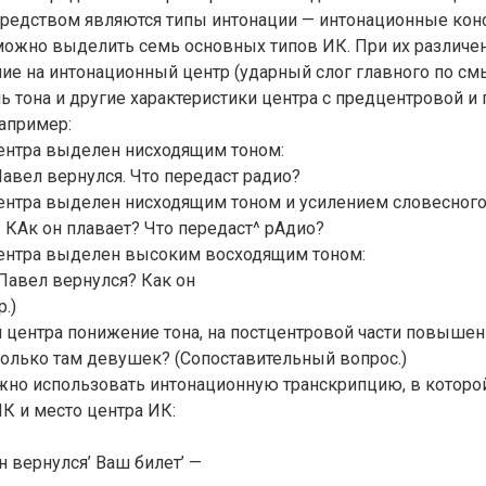
редством являются типы интонации — интонационные конс
можно выделить семь основных типов ИК. При их различе
ие на интонационный центр (ударный слог главного по смы
ь тона и другие характеристики центра с предцентровой и
апример:
центра выделен нисходящим тоном:
Павел вернулся. Что передаст радио?
ентра выделен нисходящим тоном и усилением словесного
 КАк он плавает? Что передаст^ рАдио?
центра выделен высоким восходящим тоном:
Павел вернулся? Как он
.)
м центра понижение тона, на постцентровой части повышен
олько там девушек? (Сопоставительный вопрос.)
жно использовать интонационную транскрипцию, в которо
ИК и место центра ИК:
н вернулся’ Ваш билет’ —