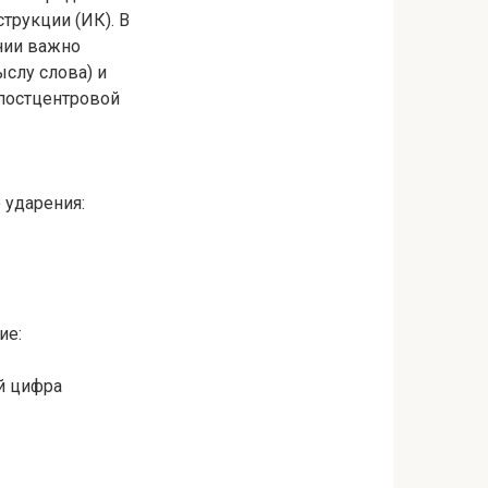
трукции (ИК). В
нии важно
слу слова) и
 постцентровой
 ударения:
ие:
й цифра