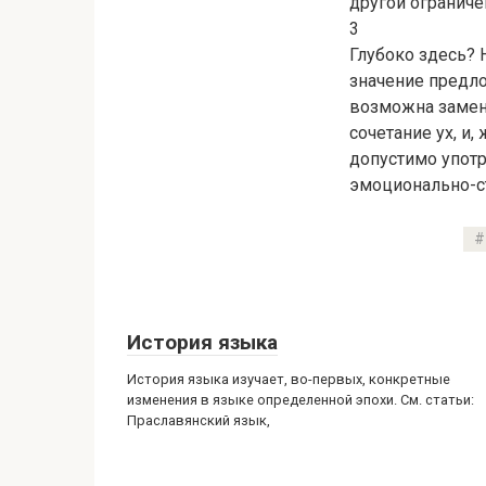
другой ограниче
3
Глубоко здесь? 
значение предло
возможна замена
сочетание ух, и
допустимо употр
эмоционально-ст
История языка
История языка изучает, во-первых, конкретные
изменения в языке определенной эпохи. См. статьи:
Праславянский язык,