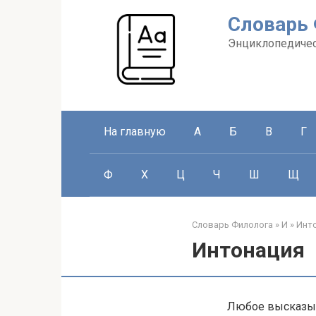
Перейти
Словарь
к
контенту
Энциклопедичес
На главную
А
Б
В
Г
Ф
Х
Ц
Ч
Ш
Щ
Словарь Филолога
»
И
»
Инт
Интонация
Любое высказыва