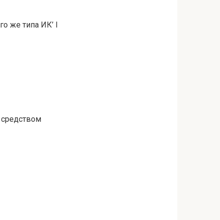
о же типа ИК’ I
 средством