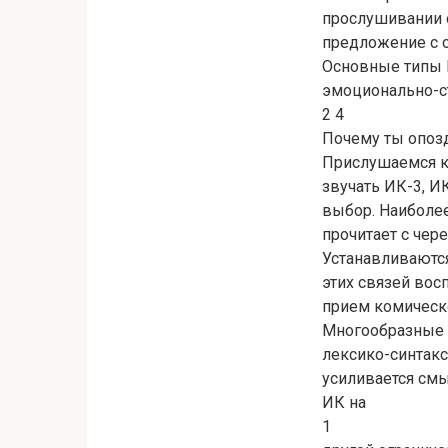
прослушивании о
предложение с 
Основные типы 
эмоционально-ст
2 4
Почему ты опозд
Прислушаемся к 
звучать ИК-3, 
выбор. Наиболее
прочитает с чер
Устанавливаютс
этих связей вос
прием комическ
Многообразные 
лексико-синтак
усиливается смы
ИК на
1