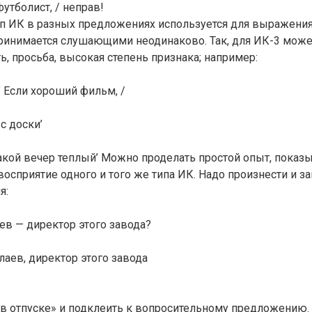
утболист, / неправ!
ип ИК в разных предложениях используется для выражени
ринимается слушающими неодинаково. Так, для ИК-3 може
, просьба, высокая степень признака; например:
 Если хороший фильм, /
 с доски’
акой вечер теплый’ Можно проделать простой опыт, пока
восприятие одного и того же типа ИК. Надо произнести и за
я:
в — директор этого завода?
лаев, директор этого завода
«в отпуске» и подклеить к вопросительному предложению.