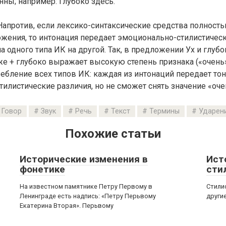
нны; например: Глубоко здесь.
Напротив, если лексико-синтаксические средства полнос
жения, то интонация передает эмоционально-стилистическ
 одного типа ИК на другой. Так, в предложении Ух и глубо
, же + глубоко выражает высокую степень признака («очень»
ебление всех типов ИК: каждая из интонаций передает то
илистические различия, но не сможет снять значение «оче
Говор
Звук
Речь
Текст
Термины
Ударен
Похожие статьи
Исторические изменения в
Ист
фонетике
сти
На известном памятнике Петру Первому в
Стили
Ленинграде есть надпись: «Петру Перьвому
други
Екатерина Вторая». Перьвому