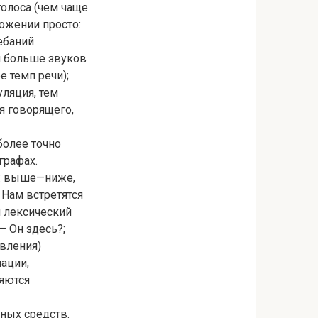
голоса (чем чаще
ожении просто:
ебаний
м больше звуков
 темп речи);
уляция, тем
я говорящего,
более точно
графах.
й: выше—ниже,
 Нам встретятся
и лексический
— Он здесь?;
авления)
ации,
ляются
ных средств.