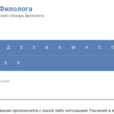
 Филолога
кий словарь филолога
Д
Е
З
И
К
М
Н
О
Э
Я
онация
ние произносится с какой-либо интонацией. Различия в 