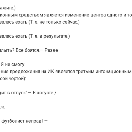
ажите.)
онным средством является изменение центра одного и тог
алась ехать (Т. е. не только сейчас.)
алась ехать (Т. е. в результате.)
лыть? Все боятся.— Разве
Я не смогу.
ение предложения на ИК является третьим интонационным
сой чертой):
ит в отпуск’ — В августе /
ск.
/ футболист неправ! —