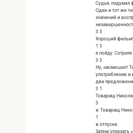
Судья, подумал ф
Один и тот же т
значений и восп
незавершенность
3 3
Хороший фильм’
1 3
я пойду. Сотрите
3 3
Ну, насмешил! Т
употребление и 
два предложени
3 1
Товарищ Николае
3
и: Товарищ Нико
1
в отпуске.
Затем отрезать 