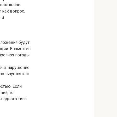
овательное
 как вопрос.
 и
дложения будут
ации. Возможен
прогноз погоды
ечи, нарушение
пользуется как
стью. Если
ний, то
ы одного типа