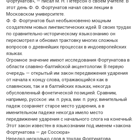
Фортунатов», — писал М. Н. Петерсон о своем учителе. В
этот день Ф. Ф. Фортунатов начал свои лекции в
Московском университете.
Ф. Ф. Фортунатов был необыкновенно мощным
создателем новых лингвистических идей. В своих трудах
по сравнительно-историческому языкознанию он
пересмотрел и обновил трактовку многих сложных
вопросов о древнейших процессах в индоевропейских
языках.
Огромное значение имеют исследования Фортунатова в
области славяно-балтийской акцентологии. В первую
очередь — открытый им закон передвижения ударения
от начала к концу слова, отражающийся как в
славянских, так и в балтийских языках, некогда
обусловленный фонетической позицией. Сравним,
например, русское: им. п. рука, вии. п. руку; винительный
падеж сохраняет старое место ударения, а в
именительном падеже некогда имело место
передвижение ударения с начального слога на конечный.
Этот закон известен в языкознании под именем «закона
Фортунатова — де Соссюра»
Нередко несколько слов в трудах Фортунатова