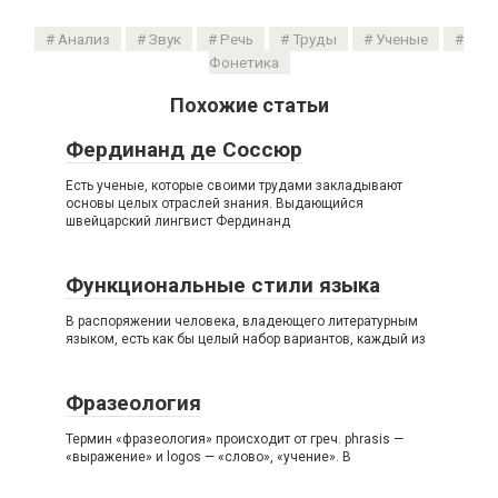
Анализ
Звук
Речь
Труды
Ученые
Фонетика
Похожие статьи
Фердинанд де Соссюр
Есть ученые, которые своими трудами закладывают
основы целых отраслей знания. Выдающийся
швейцарский лингвист Фердинанд
Функциональные стили языка
В распоряжении человека, владеющего литературным
языком, есть как бы целый набор вариантов, каждый из
Фразеология
Термин «фразеология» происходит от греч. phrasis —
«выражение» и logos — «слово», «учение». В