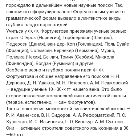
порождало в дальнейшем новые научные поиски. Так,
лаконично сформулированное Фортунатовым учение о
грамматической форме вызвало в лингвистике вихрь
глубоко плодотворных идей.
Учиться у Ф. Ф. Фортунатова приезжали ученые разных
стран: О. Брок (Норвегия), Торбьёрнсон (Швеция),
Педерсен (Дания), ван-дер-Коп (Голландия), Поль Буайе
(Франция), Сольмсен, Бернекер (Германия), Мурко,
Поливка (Чехия), Бе-лич, Томич (Сербия), Миккола
(Финляндия), Богдан (Румыния) и другие.
Особенно верно и глубоко поняли идеи Ф. Ф.
Фортунатова и общее направление его поисков Н. Н.
Дурново, Д. Н. Ушаков, М. Н. Петерсон, А. М. Пешковский
— ведущие ученые 10—30-х гг. нашего века. Это было
второе поколение московской лингвистической школы
(первое, естественно, — сам Фортунатов).
Третье поколение московской лингвистической школы —
Р. И. Аване-сов, В. Н. Сидоров, А. А. Реформатский, П. С.
Кузнецов, И. С. Ильинская, Г. О. Винокур, А. М. Сухотин.
Они — активные строители советского языкознания в 30
—60-х гг