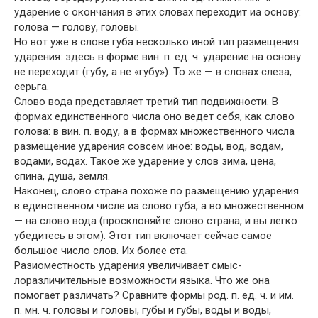
ударение с окончания в этих словах переходит иа основу:
голова — голову, головы.
Но вот уже в слове губа несколько иной тип размещения
ударения: здесь в форме вин. п. ед. ч. ударение на основу
не переходит (губу, а не «губу»). То же — в словах слеза,
серьга.
Слово вода представляет третий тип подвижности. В
формах единственного числа оно ведет себя, как слово
голова: в вин. п. воду, а в формах множественного числа
размещение ударения совсем иное: воды, вод, водам,
водами, водах. Такое же ударение у слов зима, цена,
спина, душа, земля.
Наконец, слово страна похоже по размещению ударения
в единственном числе иа слово губа, а во множественном
— на слово вода (просклоняйте слово страна, и вы легко
убедитесь в этом). Этот тип включает сейчас самое
большое число слов. Их более ста.
Разиоместность ударения увеличивает смыс-
лоразличительные возможности языка. Что же она
помогает различать? Сравните формы род. п. ед. ч. и им.
п. мн. ч. головы и головы, губы и губы, воды и воды,