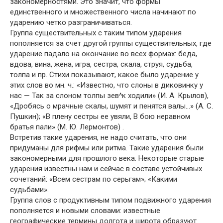
закономерностями. Это значит, что формы
единственного и множественного числа начинают по
ударению четко разграничиваться.
Группа существительных с таким типом ударения
пополняется за счет другой группы существительных, где
ударение падало на окончание во всех формах: беда,
вдова, вина, жена, игра, сестра, скала, струя, судьба,
толпа и пр. Стихи показывают, какое было ударение у
этих слов во мн. ч.: «Известно, что слоны в диковинку у
нас — Так за слоном толпы зев^к ходили» (И. А. Крылов),
«Дробясь о мрачные скалы, шумят и пенятся валы…» (А. С.
Пушкин); «В плену сестры ее увяли, В бою неравном
братья пали» (М. Ю. Лермонтов) .
Встретив такие ударения, не надо считать, что они
придуманы для рифмы или ритма. Такие ударения были
закономерными для прошлого века. Некоторые старые
ударения известны нам и сейчас в составе устойчивых
сочетаний: «Всем сестрам по серьгам»; «Какими
судьбами».
Группа слов с продуктивным типом подвижного ударения
пополняется и новыми словами: известные
географические термины долгота и широта образуют