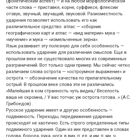
(фонетический аспект) — и на любой морфологической
части слова — приставке, корне, суффиксе, флексии:
отзвук, звучный, звучащий, звуковой. Разиоместность
ударения позволяет использовать его как
различительное средство: атлас — «сборник
географических карт и атлас — «вид материи» мука —
«мучение» и мука — «измельченные зерна».
Язык развивает эту полезную для себя особенность —
использовать ударение для различения смыслов. Еще в
прошлом веке не существовало многих из современных
разграничений. Вот только одни пример. Мы сейчас четко
различаем слова острота — «остроумное выражение» и
острота — обозначение качества по прилагательному
острый. В прошлом веке слова эти не различались:
«Малейшая в ком странность чуть видиа,/ Веселость
ваша не скромна, / У вас тотчас уж острота готова…» (А.С.
Грибоедов) .
Русское ударение имеет и другую особенность —
подвижность. Переходы, передвижения ударения
происходят не хаотично. Есть строго определенные типы
подвижного ударения. Один из иих представлен в словах
голова, борода, рука, нога: в вин. п. ед. и им. п. мн. ч.