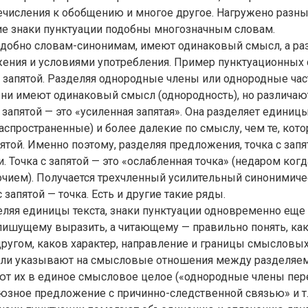
речисления к обобщению и многое другое. Нагружено разн
ие знаки пунктуации подобны многозначным словам.
подобно словам-синонимам, имеют одинаковый смысл, а ра
жения и условиями употребления. Пример пунктуационных
 с запятой. Разделяя однородные члены или однородные ча
ни имеют одинаковый смысл (однородность), но различают
с запятой — это «усиленная запятая». Она разделяет едини
аспространенные) и более далекие по смыслу, чем те, кот
ятой. Именно поэтому, разделяя предложения, точка с зап
. Точка с запятой — это «ослабленная точка» (недаром когд
чием). Получается трехчленный усилительный синонимиче
с запятой — точка. Есть и другие такие ряды.
ляя единицы текста, знаки пунктуации одновременно еще 
пишущему выразить, а читающему — правильно понять, как
другом, каков характер, направление и границы смысловых 
ели указывают на смысловые отношения между разделяем
ают их в единое смысловое целое («однородные члены п
юзное предложение с причинно-следственной связью» и т. 