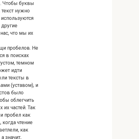
о. Чтобы буквы
, текст нужно
о используются
 другие
нас, что мы их
щи пробелов. Не
ся в поисках
густом, темном
может идти
ыли тексты в
ами (уставом), и
кстов было
тобы облегчить
их частей. Так
 и пробел как
, когда чтение
ветлели, как
а значит,