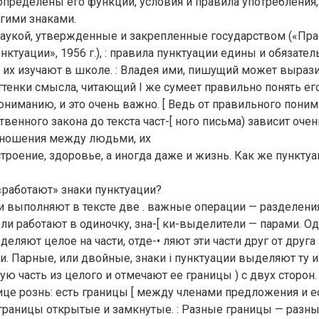
определены его функции, условия и правила употребления,
гими знаками.
укой, утвержденные и закрепленные государством («Прав
ктуации», 1956 г.), : правила пунктуации едины и обязатель
их изучают в школе. : Владея ими, пишущий может выразит
ттенки смысла, читающий I же сумеет правильно понять ег
ниманию, и это очень важно. [ Ведь от правильного понима
ственного закона до текста част-[ ного письма) зависит оче
отношения между людьми, их
строение, здоровье, а иногда даже и жизнь. Как же пунктуа
 «работают» знаки пунктуации?
и выполняют в тексте две . важные операции — разделения
ли работают в одиночку, зна-[ ки-выделители — парами. О
деляют целое на части, отде-• ляют эти части друг от друга
. Парные, или двойные, знаки i пунктуации выделяют ту 
ую часть из целого и отмечают ее границы ) с двух сторон.
ице рознь: есть границы [ между членами предложения и е
 границы открытые и замкнутые. : Разные границы — разны