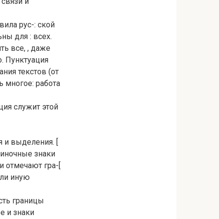
 связи и
ила рус-: ской
ны для : всех.
ь все, , даже
о. Пунктуация
ния текстов (от
нь многое: работа
ция служит этой
 и выделения. [
диночные знаки
 и отмечают гра-[
или иную
сть границы
е и знаки