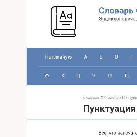
Перейти
Словарь
к
контенту
Энциклопедичес
На главную
А
Б
В
Г
Ф
Х
Ц
Ч
Ш
Щ
Словарь Филолога
»
П
»
Пунк
Пунктуация
Все, что напечат