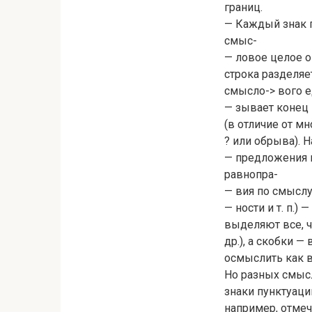
границ.
— Каждый знак г
смыс-
— ловое целое он
строка разделяет
смысло-> вого е
— зывает конец 
(в отличие от м
? или обрыва). 
— предложения и
равнопра-
— вия по смыслу
— ности и т. п.)
выделяют все, ч
др.), а скобки 
осмыслить как в
Но разных смысл
знаки пунктуаци
например, отмеч