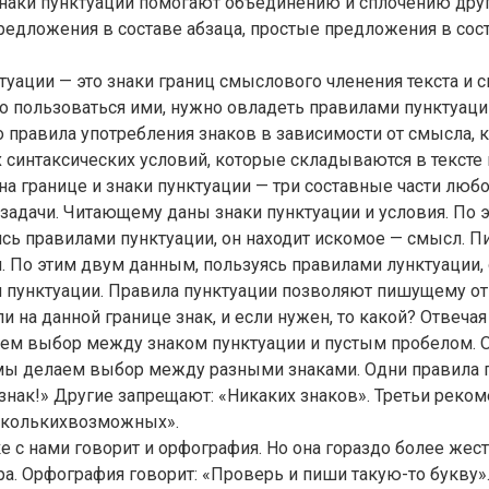
наки пунктуации помогают объединению и сплочению друг
редложения в составе абзаца, простые предложения в сос
туации — это знаки границ смыслового членения текста и св
 пользоваться ими, нужно овладеть правилами пунктуаци
о правила употребления знаков в зависимости от смысла,
х синтаксических условий, которые складываются в тексте 
на границе и знаки пунктуации — три составные части люб
задачи. Читающему даны знаки пунктуации и условия. По 
ясь правилами пунктуации, он находит искомое — смысл.
. По этим двум данным, пользуясь правилами лунктуации, 
 пунктуации. Правила пунктуации позволяют пишущему от
ли на данной границе знак, и если нужен, то какой? Отвеча
аем выбор между знаком пунктуации и пустым пробелом. О
 мы делаем выбор между разными знаками. Одни правила 
 знак!» Другие запрещают: «Никаких знаков». Третьи реко
сколькихвозможных».
е с нами говорит и орфография. Но она гораздо более жест
а. Орфография говорит: «Проверь и пиши такую-то букву».