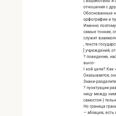
| выработаны и 
отношения с дру
Обоснованные на
орфографии и пун
Именно поэтому 
самые тонкие, о
служит взаимопо
, текста государ
[ учреждений, 
? поведение, на
высо-
I кой цели? Как
Оказывается, он
Знаки-разделите
? пунктуации раз
ницу между ними
самостоя-) тельн
Но граница гран
— абзацев; есть