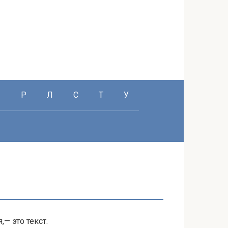
П
Р
Л
С
Т
У
,— это текст.