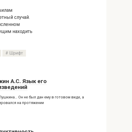
авилам
етный случай.
исленном
шущим находить
Шрифт
кин А.С. Язык его
изведений
Пушкина… Он не был дан ему в готовом виде, а
ровался на протяжении
дуктивность