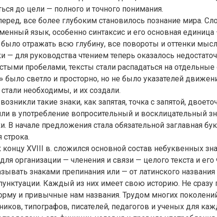
ься до цели — полного и точного понимания.
еред, все более глубоким становилось познание мира. С
менный язык, особенно синтаксис и его основная единица
было отражать всю глубину, все повороты и оттенки мысл
ки — для руководства чтением теперь оказалось недостаточ
тыми пробелами, тексты стали распадаться на отдельные 
» было светло и просторно, но не было указателей движе
 стали необходимы, и их создали.
возникли такие знаки, как запятая, точка с запятой, двоето
ли в употребление вопросительный и восклицательный зна
и. В начале предложения стала обязательной заглавная бук
 строка.
к концу XVIII в. сложился основной состав небуквенных зн
для организации — членения и связи — целого текста и его 
азывать знаками препинания или — от латинского названия 
пунктуации. Каждый из них имеет свою историю. Не сразу п
рму и привычные нам названия. Трудом многих поколени
ников, типографов, писателей, педагогов и ученых для ка