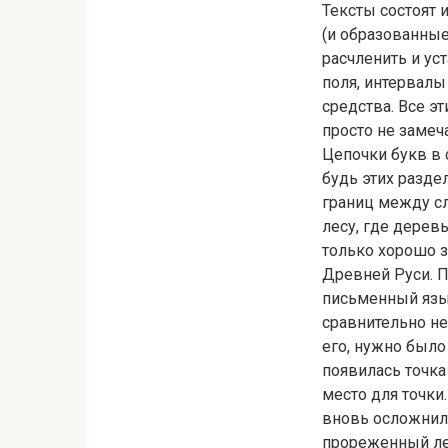
Тексты состоят 
(и образованные
расчленить и ус
поля, интервалы
средства. Все э
просто не замеч
Цепочки букв в 
будь этих разде
границ между сл
лесу, где деревь
только хорошо з
Древней Руси. П
письменный язы
сравнительно не
его, нужно было
появилась точка
место для точки.
вновь осложнило
прореженный лес