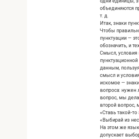
одни единицы, з
объединяются п
т. д.
Итак, знаки пунк
Чтобы правильно
пунктуации — эт
обозначить, и те
Смысл, условия 
пунктуационной 
данным, пользу
смысл и условия
искомое — знаки
вопроса: нужен 
вопрос, мы дел
второй вопрос,
«Ставь такой-то
«Выбирай из не
На этом же язык
допускает выбор