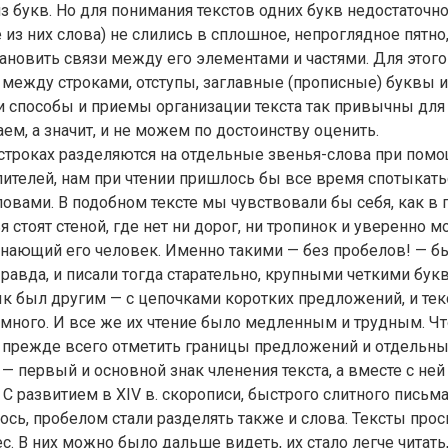
из букв. Но для понимания текстов одних букв недостаточн
 из них слова) не слились в сплошное, непроглядное пятно
тановить связи между его элементами и частями. Для этог
 между строками, отступы, заглавные (прописные) буквы и
ти способы и приемы организации текста так привычны для 
аем, а значит, и не можем по достоинству оценить.
строках разделяются на отдельные звенья-слова при помо
лителей, нам при чтении пришлось бы все время спотыкать
овами. В подобном тексте мы чувствовали бы себя, как в 
я стоят стеной, где нет ни дорог, ни тропинок и уверенно 
нающий его человек. Именно такими — без пробелов! — б
равда, и писали тогда старательно, крупными четкими букв
к был другим — с цепочками коротких предложений, и те
много. И все же их чтение было медленным и трудным. Ч
 прежде всего отметить границы предложений и отдельных 
 — первый и основной знак членения текста, а вместе с ней
 С развитием в XIV в. скорописи, быстрого слитного письма
сь, пробелом стали разделять также и слова. Тексты прос
. В них можно было дальше видеть, их стало легче читать, 