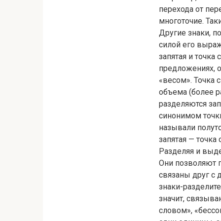
перехода от пе
многоточие. Так
Другие знаки, 
силой его выра
запятая и точка
предложениях, о
«весом». Точка 
объема (более р
разделяются зап
синонимом точки
называли полуто
запятая — точка 
Разделяя и выде
Они позволяют 
связаны друг с 
знаки-разделит
значит, связыв
словом», «бессо