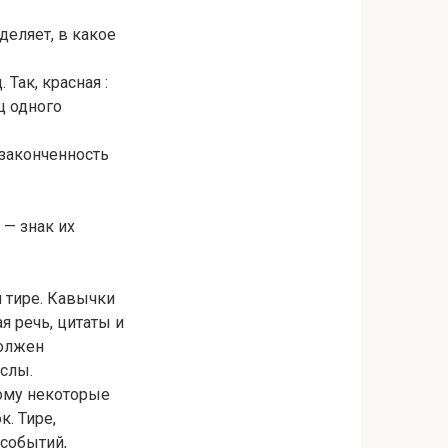
деляет, в какое
 Так, красная :
ц одного
 законченность
 — знак их
и тире. Кавычки
я речь, цитаты и
должен
ыслы.
тому некоторые
. Тире,
 событий,