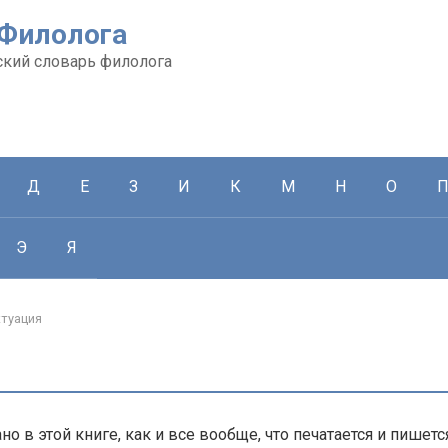
 Филолога
кий словарь филолога
Д
Е
З
И
К
М
Н
О
Э
Я
туация
ано в этой книге, как и все вообще, что печатается и пишется