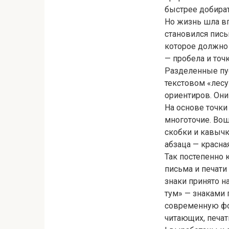
быстрее добират
Но жизнь шла вп
становился пись
которое должно 
— пробела и точ
Разделенные пус
текстовом «лесу
ориентиров. Они
На основе точки 
многоточие. Вош
скобки и кавычк
абзаца — красная
Так постепенно 
письма и печати 
знаки принято н
тум» — знаками 
современную фо
читающих, печат