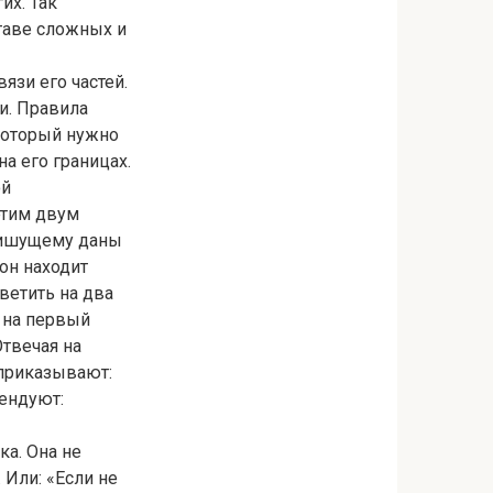
их. Так
таве сложных и
язи его частей.
и. Правила
 который нужно
на его границах.
ой
этим двум
 Пишущему даны
он находит
ветить на два
я на первый
твечая на
приказывают:
мендуют:
ка. Она не
 Или: «Если не