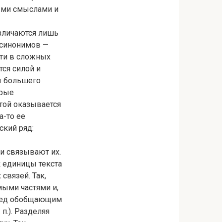
ыми смыслами и
зличаются лишь
 синонимов —
сти в сложных
ся силой и
цы большего
орые
ятой оказывается
а-то ее
ский ряд:
и связывают их.
 единицы текста
связей. Так,
ыми частями и,
еред обобщающим
п.). Разделяя