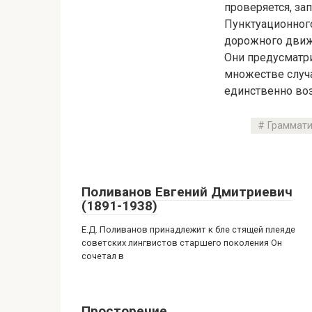
проверяется, за
Пунктуационного
дорожного движе
Они предусматр
множестве случ
единственно во
Граммати
Поливанов Евгений Дмитриевич
(1891-1938)
Е.Д. Поливанов принадлежит к бле стящей плеяде
советских лингвистов старшего поколения Он
сочетал в
Просторечие