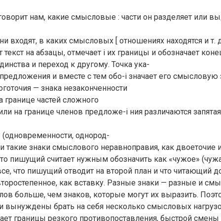
оворит нам, какие смысловые : части он разделяет или вы
и входят, в каких смысловых [ отношениях находятся и т. д.
 текст на абзацы, отмечает i их границы и обозначает коне
динства и переход к другому. Точка ука-
предложения и вместе с тем обо-i значает его смысловую
ноготочия — знака незаконченности
На границе частей сложного
ли на границе членов предложе-i ния различаются запятая
 (одновременности, однород-
 — и такие знаки смыслового неравноправия, как двоеточие 
то пишущий считает нужным обозначить как «чужое» (чужа
— все, что пишущий отводит на второй план и что читающий 
торостепенное, как вставку. Разные знаки — разные и см
ов больше, чем знаков, которые могут их выразить. Поэ
и вынуждены брать на себя несколько смысловых нагрузок
ает границы резкого противопоставления, быстрой смены