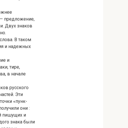
ложнее
 — предложение,
и. Двух знаков
но.
слова. В таком
ния и надежных
чие и
ки, тире,
ва, в начале
аков русского
частей. Эти
точки «пунк-
олучили они :
й пишущих и
ждого знака были