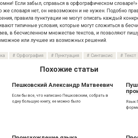
помни! Если забыл, справься в орфографическом словаре!»
 же словаря нет, он невозможен и не нужен. Подобно пр
ния, правила пунктуации не могут описать каждый конкр
ивают типичные условия, которые могут сложиться в бесч
аев, в бесчисленном множестве текстов, и позволяют пи
зможное или лучшее из возможных решений.
ка
Орфография
Пунктуация
Синтаксис
Текст
Похожие статьи
Пешковский Александр Матвеевич
Пуш
про
Если бы все, что написано Пешковским, собрать в
одну большую книгу, ее можно было
Язык 
форми
Происхождение языка
Про