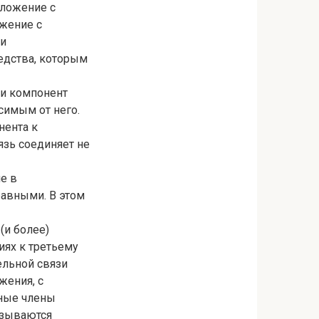
дложение с
жение с
 и
редства, которым
ни компонент
симым от него.
нента к
язь соединяет не
е в
авными. В этом
(и более)
иях к третьему
ельной связи
жения, с
нные члены
азываются