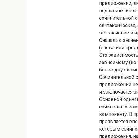
предложении, л
подчинительной
сочинительной с
синтаксическая,
это значение вы
Сначала о значе
(слово или пред
Эта зависимость
зависимому (но 
более двух комп
Сочинительной 
предложении не
и заключается з
Основной одинак
сочиненных ком
компоненту. В п
проявляется впо
которым сочине
предложения, н