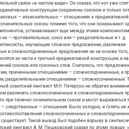
ельной связи «в чистом виде»: Он сказал, что кот уже спит
редикативные конструкции соединены союзом и только пот
наковых — изъяснительных — отношениях к предикативной
 сочинительные союзы помимо того, что они показывают 
мпонентов, устанавливают еще между этими компонента
 но — противительные, союз или — разделительные и т. д.
интаксисты, изучающие сложное предложение, различали
ые и сложноподчиненные предложения не на основе того,
осятся их части к третьей предикативной конструкции, а н
ений союзов или союзных слов. Считалось, что предложен
ми, причинными отношениями — сложноподчиненные, а п
и, разделительными отношениями — сложносочиненные. Т
тный советский лингвист М.Н. Петерсон не обратил внимания
ом различать сложносочиненные и сложноподчиненные п
что при типично сочинительном союзе и могут выражаться 
— следственные — отношения: Было холодно, и гулять не х
противопоставления сложносочиненных и сложноподчинен
существует. Такой вывод был подобен взрыву в синтаксич
ский лингвист А. М. Пешковский сказал по этому поводу: «