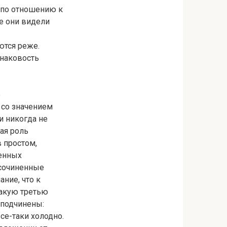
 по отношению к
е они видели
ются реже.
инаковость
е
 со значением
и никогда не
ая роль
 простом,
ненных
 сочиненные
ание, что к
акую третью
оподчинены:
все-таки холодно.