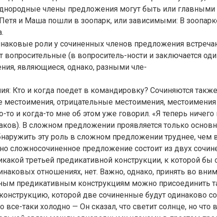
днородные члены предложения могут быть или главными
 Петя и Маша пошли в зоопарк, или зависимыми: В зоопарк
.
наковые роли у сочиненных членов предложения встреча
т вопросительные (в вопроситель-ности и заключается од
ния, являющиеся, однако, разными чле-
я: Кто и когда поедет в командировку? Сочиняются такж
 местоимения, отрицательные местоимения, местоимения
-то и когда-то мне об этом уже говорил. «Я теперь ничего 
гаков). В сложном предложении проявляется только основн
наружить эту роль в сложном предложении труднее, чем в
чно сложносочиненное предложение состоит из двух сочи
икакой третьей предикативной конструкции, к которой бы
инаковых отношениях, нет. Важно, однако, принять во вним
ым предикативным конструкциям можно присоединить т
конструкцию, которой две сочиненные будут одинаково с
о все-таки холодно — Он сказал, что светит солнце, но что 