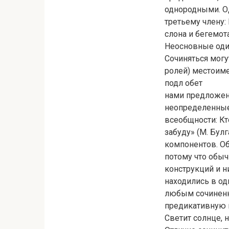
однородными. О
третьему члену:
слона и бегемота
Неосновные оди
Сочиняться могу
ролей) местоиме
подл обет
нами предложени
неопределенные
всеобщности: Кто
забуду» (М. Бул
компонентов. Об
потому что обы
конструкций и н
находились в од
любым сочиненн
предикативную 
Светит солнце, н