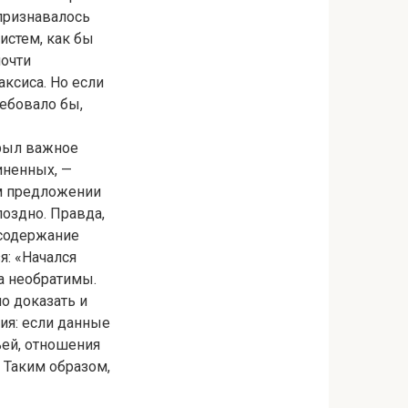
 признавалось
истем, как бы
почти
аксиса. Но если
ребовало бы,
крыл важное
иненных, —
м предложении
оздно. Правда,
 содержание
я: «Начался
а необратимы.
о доказать и
ия: если данные
ей, отношения
 Таким образом,