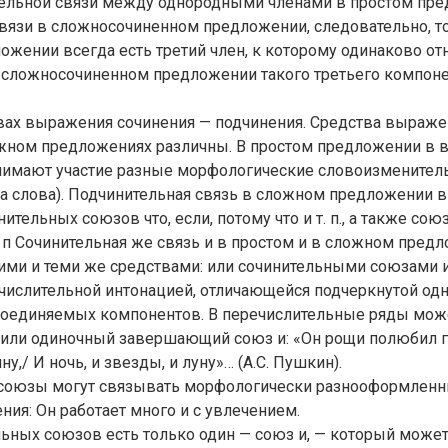
тельной связи между однородными членами в простом пре
вязи в сложносочиненном предложении, следовательно, то
ожении всегда есть третий член, к которому одинаково от
в сложносочиненном предложении такого третьего компоне
твах выражения сочинения — подчинения. Средства выраже
ожном предложениях различны. В простом предложении в
нимают участие разные морфологические словоизменител
а слова). Подчинительная связь в сложном предложении 
тельных союзов что, если, потому что и т. п., а также со
т. п Сочинительная же связь и в простом и в сложном пред
ми и теми же средствами: или сочинительными союзами и, а,
ечислительной интонацией, отличающейся подчеркнутой од
соединяемых компонентов. В перечислительные ряды мож
или одиночный завершающий союз и: «Он рощи полюбил г
у,/ И ночь, и звезды, и луну»… (А.С. Пушкин).
союзы могут связывать морфологически разнооформлен
ия: Он работает много и с увлечением.
льных союзов есть только один — союз и, — который може