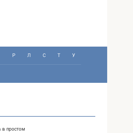
П
Р
Л
С
Т
У
в в простом