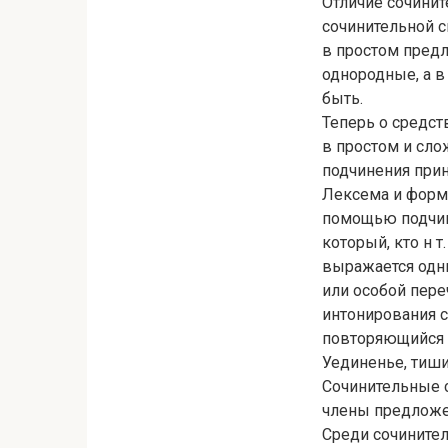
Отличие сочини
сочинительной с
в простом предл
однородные, а 
быть.
Теперь о средс
в простом и сл
подчинения при
Лексема и форм
помощью подчини
который, кто н 
выражается одни
или особой пер
интонирования 
повторяющийся 
Уединенье, тишин
Сочинительные 
члены предложен
Среди сочините