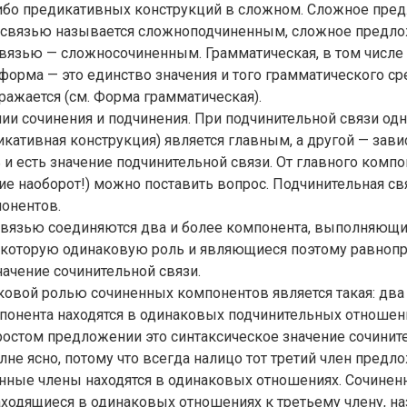
ибо предикативных конструкций в сложном. Сложное пре
 связью называется сложноподчиненным, сложное предло
вязью — сложносочиненным. Грамматическая, в том числе
 форма — это единство значения и того грамматического с
ражается (см. Форма грамматическая).
нии сочинения и подчинения. При подчинительной связи од
икативная конструкция) является главным, а другой — зави
 и есть значение подчинительной связи. От главного компо
ие наоборот!) можно поставить вопрос. Подчинительная св
онентов.
связью соединяются два и более компонента, выполняющи
которую одинаковую роль и являющиеся поэтому равнопр
начение сочинительной связи.
овой ролью сочиненных компонентов является такая: два 
понента находятся в одинаковых подчинительных отношен
ростом предложении это синтаксическое значение сочинит
лне ясно, потому что всегда налицо тот третий член предло
нные члены находятся в одинаковых отношениях. Сочине
аходящиеся в одинаковых отношениях к третьему члену, н