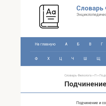
Перейти
Словарь
к
контенту
Энциклопедичес
На главную
А
Б
В
Г
Ф
Х
Ц
Ч
Ш
Щ
Словарь Филолога
»
П
»
Подч
Подчинение
Подчинение и со