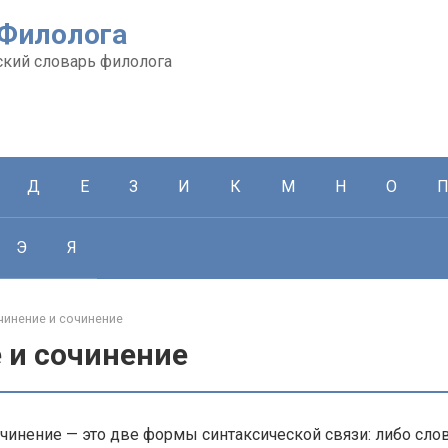
 Филолога
кий словарь филолога
Д
Е
З
И
К
М
Н
О
Э
Я
инение и сочинение
 и сочинение
чинение — это две формы синтаксической связи: либо сло