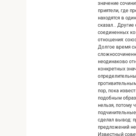
значение сочинит
приятели, где п
находятся в оди
сказал… Другие
соединенных ко
отношения: союз
Долгое время с
сложносочиненн
неодинаково отн
конкретных знач
определительны
противительным
пор, пока извес
подобным образ
нельзя, потому 
подчинительные 
сделал вывод: 
предложений не 
Известный совет