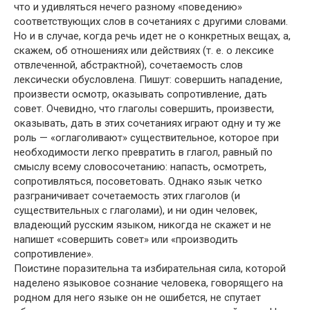
что и удивляться нечего разному «поведению»
соответствующих слов в сочетаниях с другими словами.
Но и в случае, когда речь идет не о конкретных вещах, а,
скажем, об отношениях или действиях (т. е. о лексике
отвлеченной, абстрактной), сочетаемость слов
лексически обусловлена. Пишут: совершить нападение,
произвести осмотр, оказывать сопротивление, дать
совет. Очевидно, что глаголы совершить, произвести,
оказывать, дать в этих сочетаниях играют одну и ту же
роль — «оглаголивают» существительное, которое при
необходимости легко превратить в глагол, равный по
смыслу всему словосочетанию: напасть, осмотреть,
сопротивляться, посоветовать. Однако язык четко
разграничивает сочетаемость этих глаголов (и
существительных с глаголами), и ни один человек,
владеющий русским языком, никогда не скажет и не
напишет «совершить совет» или «производить
сопротивление».
Поистине поразительна та избирательная сила, которой
наделено языковое сознание человека, говорящего на
родном для него языке он не ошибется, не спутает