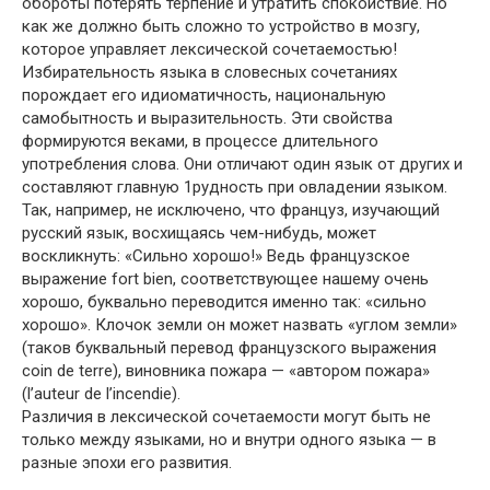
обороты потерять терпение и утратить спокойствие. Но
как же должно быть сложно то устройство в мозгу,
которое управляет лексической сочетаемостью!
Избирательность языка в словесных сочетаниях
порождает его идиоматичность, национальную
самобытность и выразительность. Эти свойства
формируются веками, в процессе длительного
употребления слова. Они отличают один язык от других и
составляют главную 1рудность при овладении языком.
Так, например, не исключено, что француз, изучающий
русский язык, восхищаясь чем-нибудь, может
воскликнуть: «Сильно хорошо!» Ведь французское
выражение fort bien, соответствующее нашему очень
хорошо, буквально переводится именно так: «сильно
хорошо». Клочок земли он может назвать «углом земли»
(таков буквальный перевод французского выражения
coin de terre), виновника пожара — «автором пожара»
(l’auteur de l’incendie).
Различия в лексической сочетаемости могут быть не
только между языками, но и внутри одного языка — в
разные эпохи его развития.