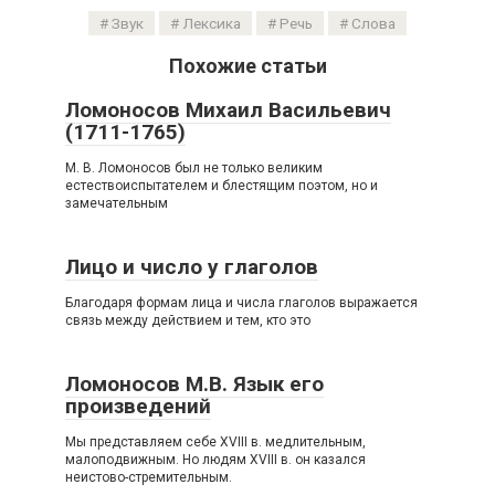
Звук
Лексика
Речь
Слова
Похожие статьи
Ломоносов Михаил Васильевич
(1711-1765)
М. В. Ломоносов был не только великим
естествоиспытателем и блестящим поэтом, но и
замечательным
Лицо и число у глаголов
Благодаря формам лица и числа глаголов выражается
связь между действием и тем, кто это
Ломоносов М.В. Язык его
произведений
Мы представляем себе XVIII в. медлительным,
малоподвижным. Но людям XVIII в. он казался
неистово-стремительным.