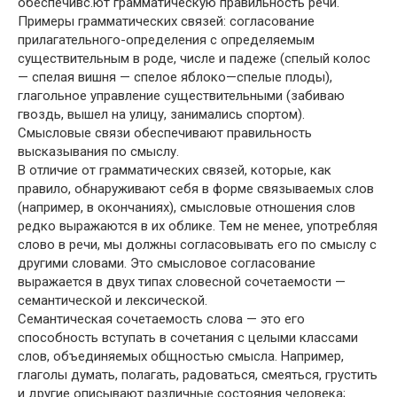
обеспечивс.ют грамматическую правильность речи.
Примеры грамматических связей: согласование
прилагательного-определения с определяемым
существительным в роде, числе и падеже (спелый колос
— спелая вишня — спелое яблоко—спелые плоды),
глагольное управление существительными (забиваю
гвоздь, вышел на улицу, занимались спортом).
Смысловые связи обеспечивают правильность
высказывания по смыслу.
В отличие от грамматических связей, которые, как
правило, обнаруживают себя в форме связываемых слов
(например, в окончаниях), смысловые отношения слов
редко выражаются в их облике. Тем не менее, употребляя
слово в речи, мы должны согласовывать его по смыслу с
другими словами. Это смысловое согласование
выражается в двух типах словесной сочетаемости —
семантической и лексической.
Семантическая сочетаемость слова — это его
способность вступать в сочетания с целыми классами
слов, объединяемых общностью смысла. Например,
глаголы думать, полагать, радоваться, смеяться, грустить
и другие описывают различные состояния человека;