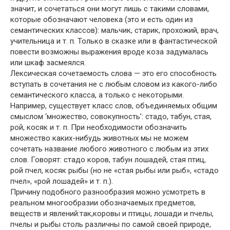
значит, и сочетаться они могут лишь с такими словами,
которые обозначают человека (это и есть один из
семантических классов): мальчик, старик, прохожий, врач,
учительница и т. п. Только в сказке или в фантастической
повести возможны выражения вроде коза задумалась
или шкаф засмеялся.
Лексическая сочетаемость слова — это его способность
вступать в сочетания не с любым словом из какого-либо
семантического класса, а только с некоторыми.
Например, существует класс слов, объединяемых общим
смыслом ‘множество, совокупность’: стадо, табун, стая,
рой, косяк и т. п. При необходимости обозначить
множество каких-нибудь животных мы не можем
сочетать название любого животного с любым из этих
слов. Говорят: стадо коров, табун лошадей, стая птиц,
рой пчел, косяк рыбы (но не «стая рыбы или рыб», «стадо
пчел», «рой лошадей» и т. п.).
Причину подобного разнообразия можно усмотреть в
реальном многообразии обозначаемых предметов,
веществ и явлений:так,коровы и птицы, лошади и пчелы,
пчелы и рыбы столь различны по самой своей природе,