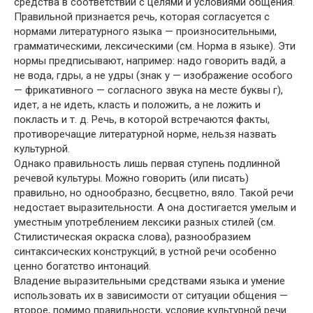
средства в соответствии с целями и условиями общения.
Правильной признается речь, которая согласуется с
нормами литературного языка — произносительными,
грамматическими, лексическими (см. Норма в языке). Эти
нормы предписывают, например: надо говорить вадй, а
не вода, гдры, а не удры (знак у — изображение особого
— фрикативного — согласного звука на месте буквы г),
идет, а не идеть, класть и положить, а не ложить и
покласть и т. д. Речь, в которой встречаются факты,
противоречащие литературной норме, нельзя назвать
культурной.
Однако правильность лишь первая ступень подлинной
речевой культуры. Можно говорить (или писать)
правильно, но однообразно, бесцветно, вяло. Такой речи
недостает выразительности. А она достигается умелым и
уместным употреблением лексики разных стилей (см.
Стилистическая окраска слова), разнообразием
синтаксических конструкций; в устной речи особенно
ценно богатство интонаций.
Владение выразительными средствами языка и умение
использовать их в зависимости от ситуации общения —
второе, помимо правильности, условие культурной речи.