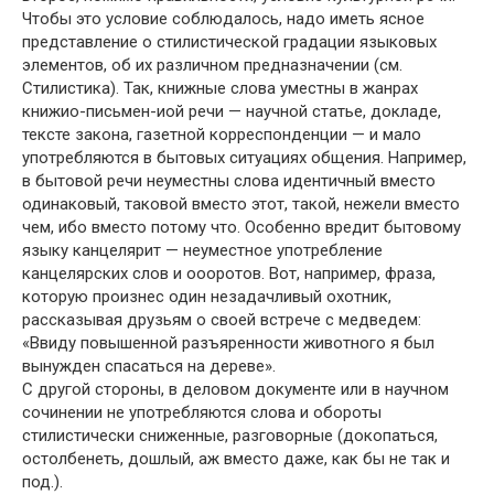
Чтобы это условие соблюдалось, надо иметь ясное
представление о стилистической градации языковых
элементов, об их различном предназначении (см.
Стилистика). Так, книжные слова уместны в жанрах
книжио-письмен-иой речи — научной статье, докладе,
тексте закона, газетной корреспонденции — и мало
употребляются в бытовых ситуациях общения. Например,
в бытовой речи неуместны слова идентичный вместо
одинаковый, таковой вместо этот, такой, нежели вместо
чем, ибо вместо потому что. Особенно вредит бытовому
языку канцелярит — неуместное употребление
канцелярских слов и оооротов. Вот, например, фраза,
которую произнес один незадачливый охотник,
рассказывая друзьям о своей встрече с медведем:
«Ввиду повышенной разъяренности животного я был
вынужден спасаться на дереве».
С другой стороны, в деловом документе или в научном
сочинении не употребляются слова и обороты
стилистически сниженные, разговорные (докопаться,
остолбенеть, дошлый, аж вместо даже, как бы не так и
под.).