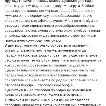
другому грамматическому классу. Сравните две пары
слов: студент — студентка и супруг — супруга. В обеих
парах существительное женского рода образовано от
мужского, но в первом случае в образовании нового
слова играл роль суффикс (студент — студент-к-а), а во
втором случае единственным словообразовательным
средством явилась смена системы окончаний, связанная
с принадлежностью существительного супруга к иному
грамматическому роду, чем супруг.
В других случаях не только основа, но и окончания
остаются материально теми же, изменяется лишь
парадигма (система форм) слова. Так, существительное
столовая имеет те же окончания, что и прилагательное, от
которото оно образовано (столовая посуда) Но у
существительного столовая имеется только часть той
парадигмы, которая есть у прилагательного: ведь
прилагательное изменяется по родам (столовый сервиз —
столовая посуда — столовое серебро), а
существительное столовая по родам не изменяется.
Конверсия широко используется в немецком и
английском языках. В немецком языке от глаголов
свободно образуются путем конверсии существительные: