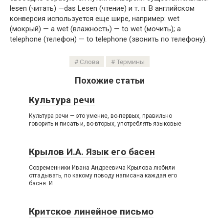
lesen (читать) —das Lesen (чтение) и т. п. В английском
конверсия используется еще шире, например: wet
(мокрый) — a wet (влажность) — to wet (мочить); a
telephone (телефон) — to telephone (звонить по телефону).
Слова
Термины
Похожие статьи
Культура речи
Культура речи — это умение, во-первых, правильно
говорить и писать и, во-вторых, употреблять языковые
Крылов И.А. Язык его басен
Современники Ивана Андреевича Крылова любили
отгадывать, по какому поводу написана каждая его
басня. И
Критское линейное письмо