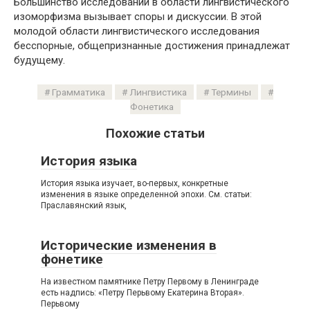
Большинство исследований в области лингвистического
изоморфизма вызывает споры и дискуссии. В этой
молодой области лингвистического исследования
бесспорные, общепризнанные достижения принадлежат
будущему.
Грамматика
Лингвистика
Термины
Фонетика
Похожие статьи
История языка
История языка изучает, во-первых, конкретные
изменения в языке определенной эпохи. См. статьи:
Праславянский язык,
Исторические изменения в
фонетике
На известном памятнике Петру Первому в Ленинграде
есть надпись: «Петру Перьвому Екатерина Вторая».
Перьвому