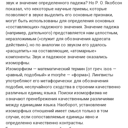
звук и значение определенного падежа? Но Р. О. Якобсон
показал, что некоторые научные приемы, которые
позволяют в звуке выделить его основные признаки,
могут быть использованы для определения основных
«составляющих» падежного значения. Значение падежа
(например, дательного) представляется нам целостным,
неразложимым («служит для обозначения адресата
действия»), но по аналогии со звуком его удалось
«расщепить» на составляющие, «атомарные»
компоненты. Звук и падежное значение оказались
изоморфны.
Изоморфизм — математический термин (от греч. isos —
«равный, подобный» и morphe — «форма»). Лингвисты
употребляют его метафорически: для обозначения
подобия, неслучайного сходства в строении качественно
различных единиц языка. Поиски изоморфизма не
означают пренебрежения качественными различиями
между единицами языка. Наоборот, установление
изоморфных отношений имеет смысл только в том
случае, если сопоставляемые единицы явно и
определенно качественно контрастны.