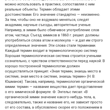
можно использовать в практике, сопоставляя с ним
реальные объекты. Термин обладает этими
достоинствами. Его значение стандартно — неизменно.
За тем, чтобы оно не вздумало меняться, следят
академии, научные съезды, авторитетные ученые.
Например, в химии было сбивчивое употребление слов
атом, частица. Съезд химиков в 1860 г. решил: должны
употребляться слова атом и молекула — и дал им строго
определенные значения. Эти слова стали терминами.
Каждый термин входит в терминологическую систему.
Хорошая терминологическая система строится учеными
сознательно, с чувством ответственности перед наукой. В
хорошо построенной терминологии должен
осуществляться принцип: «Зная термин, знаешь место в
системе, зная место в системе, знаешь термин» (Н. В.
Юшманов). Такова, например, терминология органической
химии: термин — название вещества дает представление
о его химической формуле. Ф. Энгельс писал: «В
органической химии значение какого-нибудь тела, а,
следовательно, также и название его, не зависит просто
от его состава, а обусловлено скорее его положением в