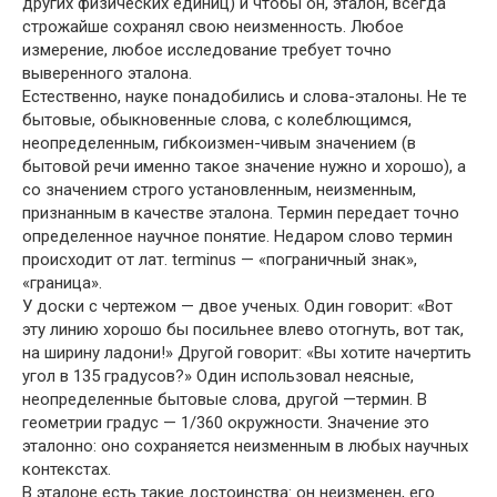
других физических единиц) и чтобы он, эталон, всегда
строжайше сохранял свою неизменность. Любое
измерение, любое исследование требует точно
выверенного эталона.
Естественно, науке понадобились и слова-эталоны. Не те
бытовые, обыкновенные слова, с колеблющимся,
неопределенным, гибкоизмен-чивым значением (в
бытовой речи именно такое значение нужно и хорошо), а
со значением строго установленным, неизменным,
признанным в качестве эталона. Термин передает точно
определенное научное понятие. Недаром слово термин
происходит от лат. terminus — «пограничный знак»,
«граница».
У доски с чертежом — двое ученых. Один говорит: «Вот
эту линию хорошо бы посильнее влево отогнуть, вот так,
на ширину ладони!» Другой говорит: «Вы хотите начертить
угол в 135 градусов?» Один использовал неясные,
неопределенные бытовые слова, другой —термин. В
геометрии градус — 1/360 окружности. Значение это
эталонно: оно сохраняется неизменным в любых научных
контекстах.
В эталоне есть такие достоинства: он неизменен, его