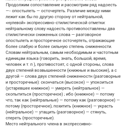
Продолжим сопоставление и рассмотрим ряд надоесть
—- опостылеть — осточертеть. Различие между ними
лежит как бы по другую сторону от нейтральной,
«нулевой» экспрессивно-стилистической отметки:
нейтральному слову надоесть противопоставлены два
стилистически сниженных слова — разговорное
опостылеть и просторечное осточертеть, отражающие
более слабую и более сильную степень сниженности.
Словам нейтральным, самым необходимым и частотным
единицам языка (говорить, знать, большой, время,
человек и т. п ), противостоят, с одной стороны, слова
двух степеней возвышенности (книжные и высокие), а с
другой — слова двух степеней сниженностн (разговорные
и просторечные): скончаться (высокое) — упокоиться
(устаревшее книжное) — умереть (нейтральное) —
скопытиться (просторечное) ; ибо (книжное) — потому
что, так как (нейтральные) — потому как (разговорное) —
потому (просторечное); похитить (книжное) — украсть
(нейтральное) — утащить (разговорное) — стянуть,
спереть (просторечные).
Место нейтрального члена в экспрессивно-