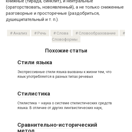
книжные (тирада, синклит), и нейтральные
(ораторствовать, новоявленный), а не только сниженные
разговорные и просторечные (раздобриться,
душещипательный и т. п.).
Анализ
Речь
Слова
Словообразование
Словоформы
Похожие статьи
Стили языка
Экспрессивные стили языка вызваны к жизни тем, что
язык употребляется в разных типах речевых
Стилистика
Стилистика — наука о системе стилистических средств
языка. В отличие от других лингвистических наук,
Сравнительно-исторический
метод