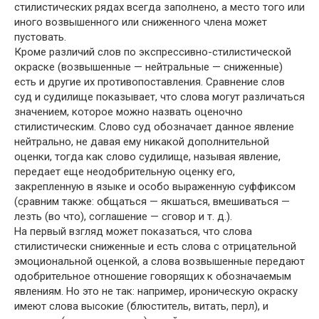
стилистических рядах всегда заполнено, а место того или
иного возвышенного или сниженного члена может
пустовать.
Кроме различий слов по экспрессивно-стилистической
окраске (возвышенные — нейтральные — сниженные)
есть и другие их противопоставления. Сравнение слов
суд и судилище показывает, что слова могут различаться
значением, которое можно назвать оценочно
стилистическим. Слово суд обозначает данное явление
нейтрально, не давая ему никакой дополнительной
оценки, тогда как слово судилище, называя явление,
передает еще неодобрительную оценку его,
закрепленную в языке и особо выраженную суффиксом
(сравним также: общаться — якшаться, вмешиваться —
лезть (во что), соглашение — сговор и т. д.).
На первый взгляд может показаться, что слова
стилистически сниженные и есть слова с отрицательной
эмоциональной оценкой, а слова возвышенные передают
одобрительное отношение говорящих к обозначаемым
явлениям. Но это не так: например, ироническую окраску
имеют слова высокие (блюститель, витать, перл), и