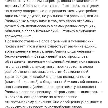
компоненты. Сравним, например, слова титанический и
огромный. Оба они значат «очень большой», но в целом
по своему содержанию они различаются, и употреблять
одно вместо другого, не учитывая эти различия, нельзя.
Различие же между ними в том, что слово огромный
может быть использовано в самых разных ситуациях
общения, а слово титанический — только в ситуациях
торжественных.
Противопоставление слов огромный и титанический
показывает, что в языке существует различие единиц
возвышенных и нейтральных Анализ ряда мертвый —
безжизненный — бездыханный, в котором слова
объединены значением «лишенный жизни», показывает,
что слову нейтральному могут противостоять слова
разной степени «возвышенности»: безжизненный
характеризуется слабой степенью возвышенности
(книжной окраской), а бездыханный — сильной степенью
возвышенности (имеет в словарях помету «высокое»).
Различие слов по признаку нейтральность — книжность —
высокость есть различие по экспрессивно-
стилистическому значению. Оно обобщенно указывает, в
каких ситуациях уместно употребление слова.