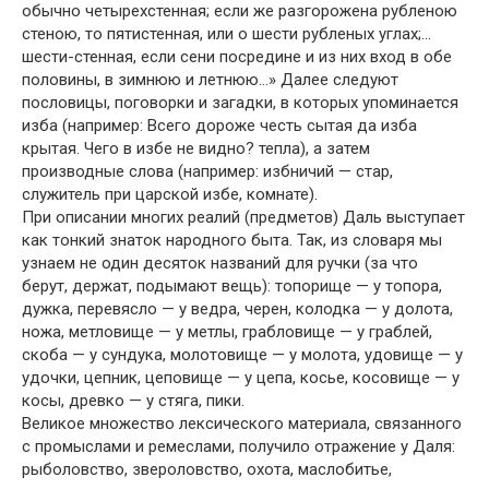
обычно четырехстенная; если же разгорожена рубленою
стеною, то пятистенная, или о шести рубленых углах;…
шести-стенная, если сени посредине и из них вход в обе
половины, в зимнюю и летнюю…» Далее следуют
пословицы, поговорки и загадки, в которых упоминается
изба (например: Всего дороже честь сытая да изба
крытая. Чего в избе не видно? тепла), а затем
производные слова (например: избничий — стар,
служитель при царской избе, комнате).
При описании многих реалий (предметов) Даль выступает
как тонкий знаток народного быта. Так, из словаря мы
узнаем не один десяток названий для ручки (за что
берут, держат, подымают вещь): топорище — у топора,
дужка, перевясло — у ведра, черен, колодка — у долота,
ножа, метловище — у метлы, грабловище — у граблей,
скоба — у сундука, молотовище — у молота, удовище — у
удочки, цепник, цеповище — у цепа, косье, косовище — у
косы, древко — у стяга, пики.
Великое множество лексического материала, связанного
с промыслами и ремеслами, получило отражение у Даля:
рыболовство, звероловство, охота, маслобитье,