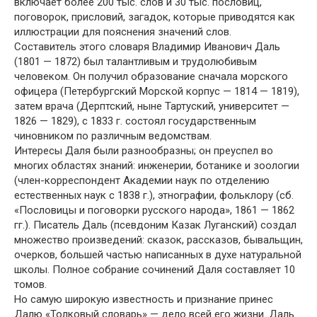
включает более 200 тыс. слов и 30 тыс. пословиц,
поговорок, присловий, загадок, которые приводятся как
иллюстрации для пояснения значений слов.
Составитель этого словаря Владимир Иванович Даль
(1801 — 1872) был талантливым и трудолюбивым
человеком. Он получил образование сначала морского
офицера (Петербургский Морской корпус — 1814 — 1819),
затем врача (Дерптский, ныне Тартуский, университет —
1826 — 1829), с 1833 г. состоял государственным
чиновником по различным ведомствам.
Интересы Даля были разнообразны; он преуспел во
многих областях знаний: инженерии, ботанике и зоологии
(член-корреспондент Академии наук по отделению
естественных наук с 1838 г.), этнографии, фольклору (сб.
«Пословицы и поговорки русского народа», 1861 — 1862
гг.). Писатель Даль (псевдоним Казак Луганский) создал
множество произведений: сказок, рассказов, бывальщин,
очерков, большей частью написанных в духе натуральной
школы. Полное собрание сочинений Даля составляет 10
томов.
Но самую широкую известность и признание принес
Далю «Толковый словарь» — дело всей его жизни. Даль