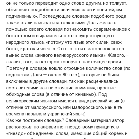
он не только переводит одно слово другим, но толкует,
объясняет подробности значения слов и понятий, им
подчиненных». Последующие словари подобного рода
также стали называться толковыми. Даль желал с
помощью своего словаря познакомить современников с
богатством и выразительностью существующего
народного языка, «потому что язык этот силен, свеж,
богат, краток и ясен…». Оттого-то и в заголовок автор
вынес слова «живого великорусского языка». Живого,—
значит, того, на котором говорят в настоящее время.
Поэтому в словарь вошло огромное количество слов (по
подсчетам Даля — около 80 тыс.), которые не были
включены в другие словари, так как расценивались
составителями как не стоящие внимания, простые,
обиходные слова (в отличие от книжных). Под
великорусским языком имелся в виду русский язык (в
отличие от малорусского, или малоросского, как в те
времена называли украинский язык).
Как же построен словарь? Словарный материал автор
расположил по алфавитно-гнездо-вому принципу: в
«гнездо» объединены слова, имеющие общий корень и