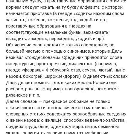
начальную букву, а приставочные образования с этим же
корнем следует искать на ту букву алфавита, с которой
начинается приставка (в гнезде «ходить» находим слова
хаживать, хоженое, хожденье, ход, ходьба и др.,
приставочные образования в гнездах на
соответствующие начальные буквы: выхаживать,
выходить, заходить, переходить, уходить и пр.).
Объяснение слов дается не только описательно, но
большей частью с помощью синонимов, которые Даль
называл «тождесловами». Среди них приводятся слова
литературные, просторечные, диалектные (например,
гнездо «февраль»: Фебруарий, стар, сечень, лютый; ныне
народи, бокогрей, широкие-дороги). О диалектных словах
Даль делает пометы: где, в каких местах России они
распространены. Например: новгородское, псковское,
рязанское и т. п.
Далев словарь — прекрасное собрание не только
лексического, но и этнографического материала. В
словарных статьях содержатся разнообразные сведения
о жизни народа: о жилище, способах ведения хозяйства,
орудиях труда, быте, одежде, утвари, пище, семейном
укладе, религии, суевериях, приметах, мифологии,