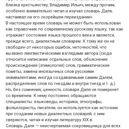
близка крестьянству, Владимир Ильич, между прочим,
особенно внимательно читал и изучал словарь Даля,
настаивал на его скорейшем переиздании».
В настоящее время словарь не может быть использован
как справочник по современному русскому языку, так как
отражает состояние языка прошлого века и является,
прежде всего, диалектным словарем. К тому же он не
свободен от некоторых ошибок, неточностей, что
вызвано лингвистическими взглядами автора (сюда
относится написание отдельных слов, объяснение
происхождения (этимология) слов, грамматические
пометы, замена иноязычных слов русскими
эквивалентами, иногда создаваемыми самим Далем,
распределение слов по гнездам и внутри гнезд и т. д.).
Но, без сомнения, ценность словаря Даля не померкнет
со временем. К нему постоянно обращаются
специалисты: языковеды, историки, этнографы,
фольклористы, писатели; он используется как источник
при создании новых диалектных словарей, с ним
сверяются, читая и изучая литературу XIX в.
Словарь Даля — неисчерпаемая сокровищница для всех