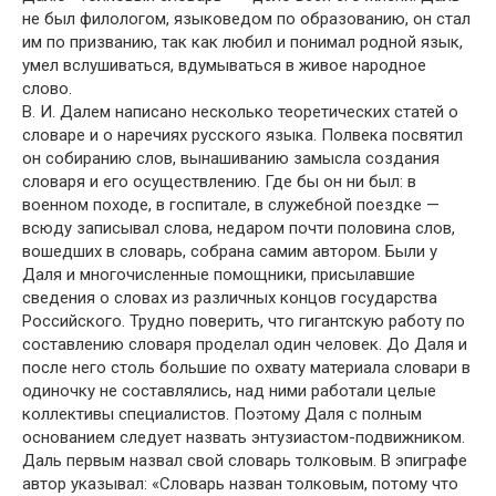
не был филологом, языковедом по образованию, он стал
им по призванию, так как любил и понимал родной язык,
умел вслушиваться, вдумываться в живое народное
слово.
В. И. Далем написано несколько теоретических статей о
словаре и о наречиях русского языка. Полвека посвятил
он собиранию слов, вынашиванию замысла создания
словаря и его осуществлению. Где бы он ни был: в
военном походе, в госпитале, в служебной поездке —
всюду записывал слова, недаром почти половина слов,
вошедших в словарь, собрана самим автором. Были у
Даля и многочисленные помощники, присылавшие
сведения о словах из различных концов государства
Российского. Трудно поверить, что гигантскую работу по
составлению словаря проделал один человек. До Даля и
после него столь большие по охвату материала словари в
одиночку не составлялись, над ними работали целые
коллективы специалистов. Поэтому Даля с полным
основанием следует назвать энтузиастом-подвижником.
Даль первым назвал свой словарь толковым. В эпиграфе
автор указывал: «Словарь назван толковым, потому что