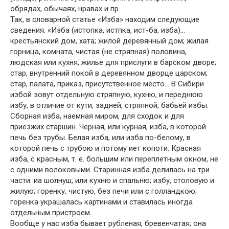
обрядах, обычаях, нравах и пр.
Так, в словарной статье «Изба» находим следующие
сведения: «Изба (истопка, истпка, ист-ба, изба)…
крестьянский дом, хата; жилой деревянный дом; жилая
горница, комната, чистая (не стряпная) половина,
людская или кухня, жилье для прислуги в барском дворе;
стар, внутренний покой в деревянном дворце царском;
стар, палата, приказ, присутственное место… В Сибири
избой зовут отдельную стряпную, кухню, и переднюю
избу, в отличие от кути, задней, стряпной, бабьей избы.
Сборная изба, наемная миром, для сходок и для
приезжих старшин. Черная, или курная, изба, в которой
печь без трубы. Белая изба, или изба по-белому, в
которой печь с трубою и потому иет копоти. Красная
изба, с красным, т. е. большим или переплетным окном, не
с одними волоковыми. Старинная изба делилась на три
части: иа шолнуш, или кухню и спальню; избу, столовую и
жилую; горенку, чистую, без печи или с голландкою;
горенка украшалась картинами и ставилась иногда
отдельным пристроем.
Вообще у нас изба бывает рубленая, бревенчатая; она