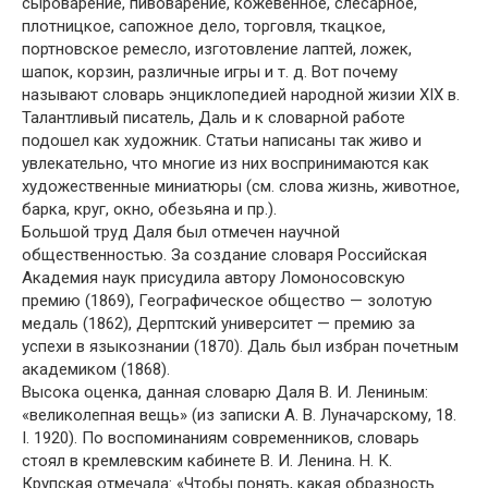
сыроварение, пивоварение, кожевенное, слесарное,
плотницкое, сапожное дело, торговля, ткацкое,
портновское ремесло, изготовление лаптей, ложек,
шапок, корзин, различные игры и т. д. Вот почему
называют словарь энциклопедией народной жизии XIX в.
Талантливый писатель, Даль и к словарной работе
подошел как художник. Статьи написаны так живо и
увлекательно, что многие из них воспринимаются как
художественные миниатюры (см. слова жизнь, животное,
барка, круг, окно, обезьяна и пр.).
Большой труд Даля был отмечен научной
общественностью. За создание словаря Российская
Академия наук присудила автору Ломоносовскую
премию (1869), Географическое общество — золотую
медаль (1862), Дерптский университет — премию за
успехи в языкознании (1870). Даль был избран почетным
академиком (1868).
Высока оценка, данная словарю Даля В. И. Лениным:
«великолепная вещь» (из записки А. В. Луначарскому, 18.
I. 1920). По воспоминаниям современников, словарь
стоял в кремлевским кабинете В. И. Ленина. Н. К.
Крупская отмечала: «Чтобы понять, какая образность